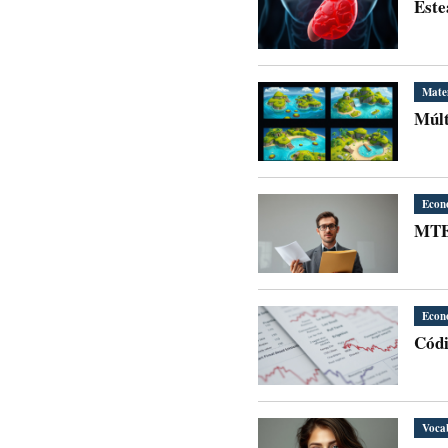
Este
Mate
Múlt
Econ
MTE 
Econ
Códi
Voca