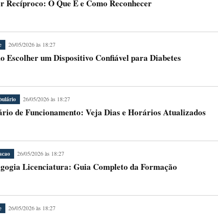
 Recíproco: O Que É e Como Reconhecer
26/05/2026 às 18:27
e
 Escolher um Dispositivo Confiável para Diabetes
26/05/2026 às 18:27
bulário
rio de Funcionamento: Veja Dias e Horários Atualizados
26/05/2026 às 18:27
acao
gogia Licenciatura: Guia Completo da Formação
26/05/2026 às 18:27
e