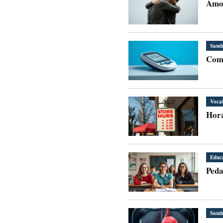
Amor
Saud
Como
Voca
Horá
Educ
Peda
Saud