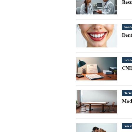
Resu
Saud
Dent
Econ
CND 
Tecno
Mode
Voca