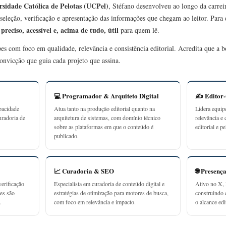
rsidade Católica de Pelotas (UCPel)
, Stéfano desenvolveu ao longo da carrei
seleção, verificação e apresentação das informações que chegam ao leitor. Para
preciso, acessível e, acima de tudo, útil
r
para quem lê.
ipes com foco em qualidade, relevância e consistência editorial. Acredita que a
onvicção que guia cada projeto que assina.
💻 Programador & Arquiteto Digital
✍️ Editor
pacidade
Atua tanto na produção editorial quanto na
Lidera equip
uradoria de
arquitetura de sistemas, com domínio técnico
relevância e 
sobre as plataformas em que o conteúdo é
editorial e p
publicado.
📈 Curadoria & SEO
🌐 Presenç
erificação
Especialista em curadoria de conteúdo digital e
Ativo no X, 
ões são
estratégias de otimização para motores de busca,
construindo
.
com foco em relevância e impacto.
o alcance edit