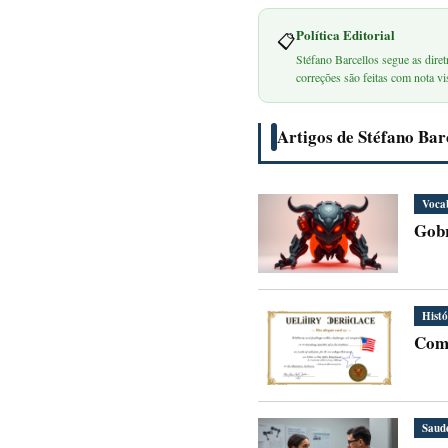
Política Editorial
📋
Stéfano Barcellos segue as diret
correções são feitas com nota vis
Artigos de Stéfano Bar
Voca
Gob
Histó
Comp
Saud