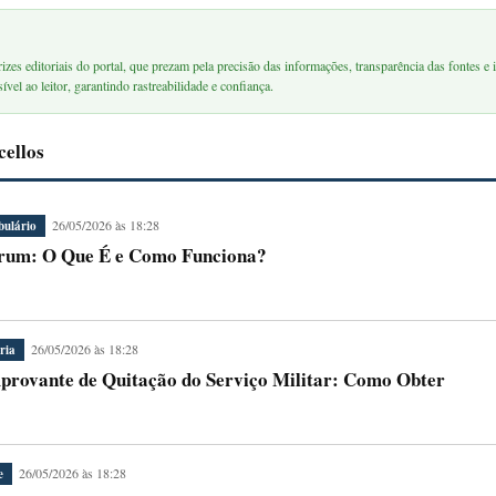
rizes editoriais do portal, que prezam pela precisão das informações, transparência das fontes e i
ível ao leitor, garantindo rastreabilidade e confiança.
cellos
26/05/2026 às 18:28
bulário
rum: O Que É e Como Funciona?
26/05/2026 às 18:28
ria
rovante de Quitação do Serviço Militar: Como Obter
26/05/2026 às 18:28
e