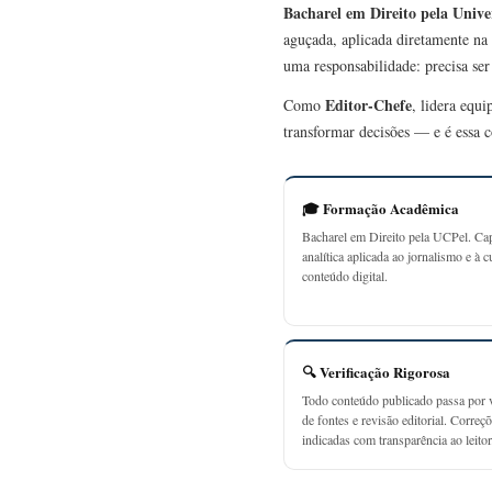
Bacharel em Direito pela Unive
aguçada, aplicada diretamente na 
uma responsabilidade: precisa se
Editor-Chefe
Como
, lidera equ
transformar decisões — e é essa c
🎓 Formação Acadêmica
Bacharel em Direito pela UCPel. Ca
analítica aplicada ao jornalismo e à c
conteúdo digital.
🔍 Verificação Rigorosa
Todo conteúdo publicado passa por v
de fontes e revisão editorial. Correç
indicadas com transparência ao leitor