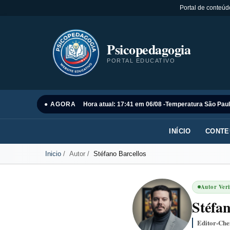
Portal de conteúd
Psicopedagogia
PORTAL EDUCATIVO
● AGORA
Hora atual: 17:41 em 06/08 -
Temperatura São Paul
INÍCIO
CONTE
Inicio
Autor
Stéfano Barcellos
Autor Veri
Stéfan
Editor-Che