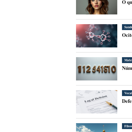
O qu
Saud
Ocit
Mate
Núme
Voca
Defe
Filos