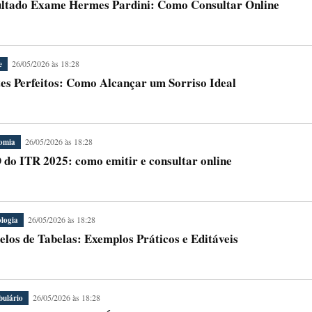
ltado Exame Hermes Pardini: Como Consultar Online
26/05/2026 às 18:28
e
es Perfeitos: Como Alcançar um Sorriso Ideal
26/05/2026 às 18:28
omia
do ITR 2025: como emitir e consultar online
26/05/2026 às 18:28
logia
los de Tabelas: Exemplos Práticos e Editáveis
26/05/2026 às 18:28
bulário