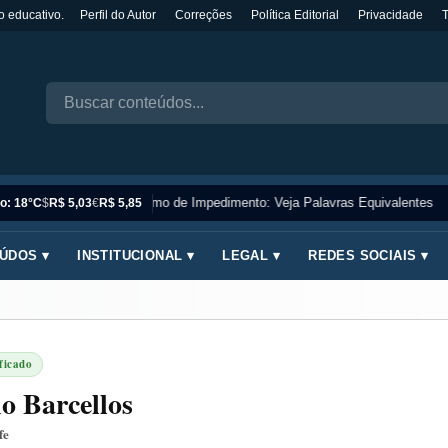
o educativo.
Perfil do Autor
Correções
Política Editorial
Privacidade
Sinônimo de Impedimento: Veja Palavras Equivalentes
o: 18°C
$
R$ 5,03
€
R$ 5,85
ÚDOS ▾
INSTITUCIONAL ▾
LEGAL ▾
REDES SOCIAIS ▾
ficado
o Barcellos
fe