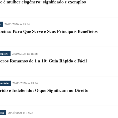
e é mulher cisgênero: significado e exemplos
26/05/2026 às 18:26
e
ocina: Para Que Serve e Seus Principais Benefícios
26/05/2026 às 18:26
mática
ros Romanos de 1 a 10: Guia Rápido e Fácil
26/05/2026 às 18:26
bulário
rido e Indeferido: O que Significam no Direito
26/05/2026 às 18:26
ofia