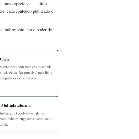
ra uma capacidade analítica
 ele, cada conteúdo publicado é
 boa informação tem o poder de
-Chefe
es editoriais com foco em qualidade,
consistência. Responsável pela linha
elos padrões de publicação.
a Multiplataforma
Instagram, Facebook e TikTok,
 comunidades engajadas e ampliando
orial.