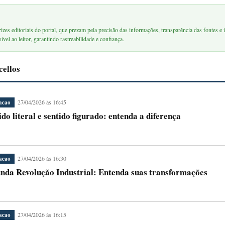
rizes editoriais do portal, que prezam pela precisão das informações, transparência das fontes e i
ível ao leitor, garantindo rastreabilidade e confiança.
cellos
27/04/2026 às 16:45
acao
ido literal e sentido figurado: entenda a diferença
27/04/2026 às 16:30
acao
nda Revolução Industrial: Entenda suas transformações
27/04/2026 às 16:15
acao