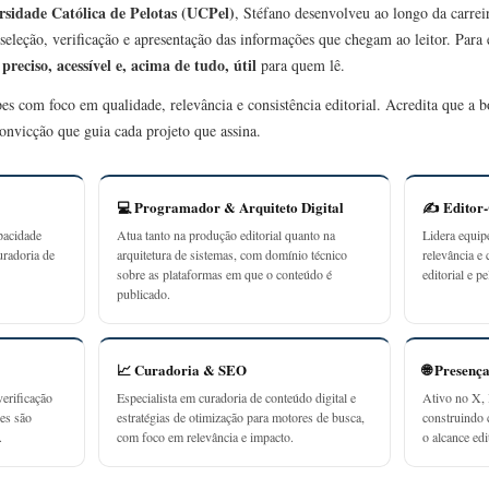
rsidade Católica de Pelotas (UCPel)
, Stéfano desenvolveu ao longo da carrei
seleção, verificação e apresentação das informações que chegam ao leitor. Para
preciso, acessível e, acima de tudo, útil
r
para quem lê.
ipes com foco em qualidade, relevância e consistência editorial. Acredita que a
onvicção que guia cada projeto que assina.
💻 Programador & Arquiteto Digital
✍️ Editor
pacidade
Atua tanto na produção editorial quanto na
Lidera equip
uradoria de
arquitetura de sistemas, com domínio técnico
relevância e 
sobre as plataformas em que o conteúdo é
editorial e p
publicado.
📈 Curadoria & SEO
🌐 Presenç
erificação
Especialista em curadoria de conteúdo digital e
Ativo no X, 
ões são
estratégias de otimização para motores de busca,
construindo
.
com foco em relevância e impacto.
o alcance edit