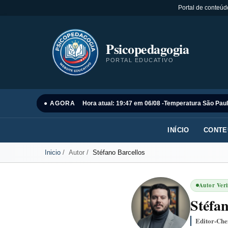
Portal de conteúd
Psicopedagogia
PORTAL EDUCATIVO
● AGORA
Hora atual: 19:47 em 06/08 -
Temperatura São Paul
INÍCIO
CONTE
Inicio
Autor
Stéfano Barcellos
Autor Veri
Stéfan
Editor-Che