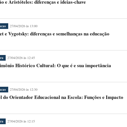
ão e Aristóteles: diferenças e ideias-chave
27/04/2026 às 13:00
acao
et e Vygotsky: diferenças e semelhanças na educação
27/04/2026 às 12:45
ura
imônio Histórico Cultural: O que é e sua importância
27/04/2026 às 12:30
acao
l do Orientador Educacional na Escola: Funções e Impacto
27/04/2026 às 12:15
ura