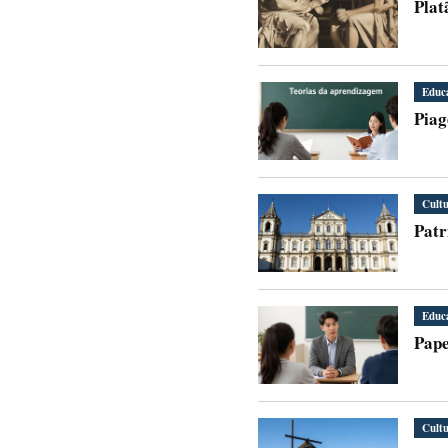
Plat
Educ
Piag
Cult
Patr
Educ
Pape
Cult