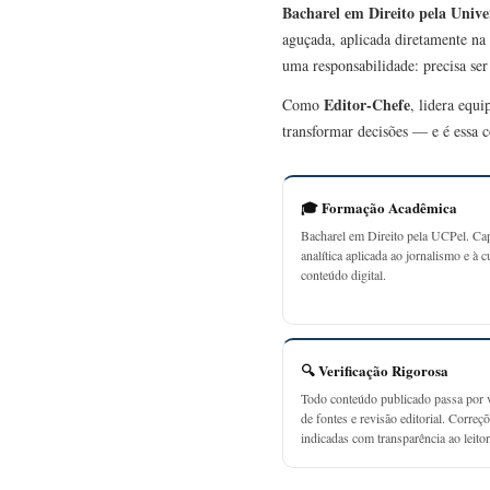
Bacharel em Direito pela Unive
aguçada, aplicada diretamente na 
uma responsabilidade: precisa se
Editor-Chefe
Como
, lidera equ
transformar decisões — e é essa c
🎓 Formação Acadêmica
Bacharel em Direito pela UCPel. Ca
analítica aplicada ao jornalismo e à c
conteúdo digital.
🔍 Verificação Rigorosa
Todo conteúdo publicado passa por v
de fontes e revisão editorial. Correç
indicadas com transparência ao leitor