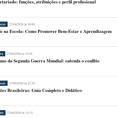
etariado: funções, atribuições e perfil profissional
27/04/2026 às 16:00
acao
e na Escola: Como Promover Bem-Estar e Aprendizagem
27/04/2026 às 15:45
ura
mo da Segunda Guerra Mundial: entenda o conflito
27/04/2026 às 15:30
acao
ões Brasileiras: Guia Completo e Didático
27/04/2026 às 15:15
smo