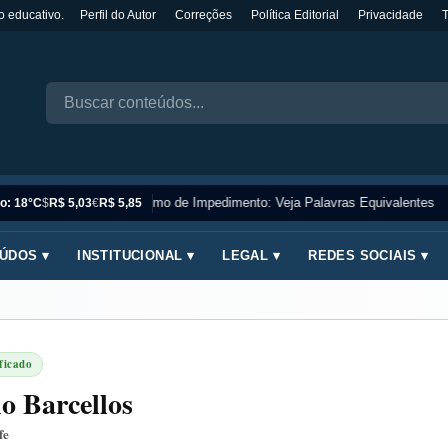
o educativo.
Perfil do Autor
Correções
Política Editorial
Privacidade
Sinônimo de Impedimento: Veja Palavras Equivalentes
o: 18°C
$
R$ 5,03
€
R$ 5,85
ÚDOS ▾
INSTITUCIONAL ▾
LEGAL ▾
REDES SOCIAIS ▾
ficado
o Barcellos
fe