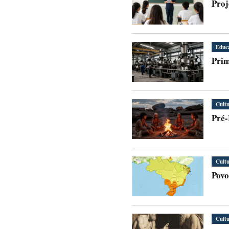
Proj
Educ
Prim
Cult
Pré-
Cult
Povo
Cult