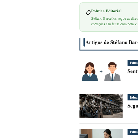
Política Editorial
📋
Stéfano Barcellos segue as diret
correções são feitas com nota vis
Artigos de Stéfano Bar
Educ
Sent
Educ
Segu
Educ