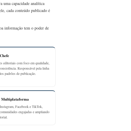
ra uma capacidade analítica
 ele, cada conteúdo publicado é
 boa informação tem o poder de
-Chefe
es editoriais com foco em qualidade,
consistência. Responsável pela linha
elos padrões de publicação.
a Multiplataforma
Instagram, Facebook e TikTok,
 comunidades engajadas e ampliando
orial.