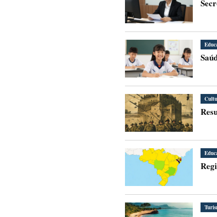
Secr
Educ
Saúd
Cult
Resu
Educ
Regi
Turi