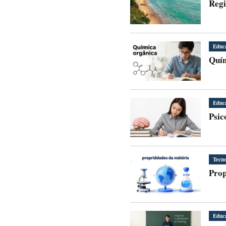
Regi
Educ
Quím
Educ
Psic
Tecno
Prop
Educ