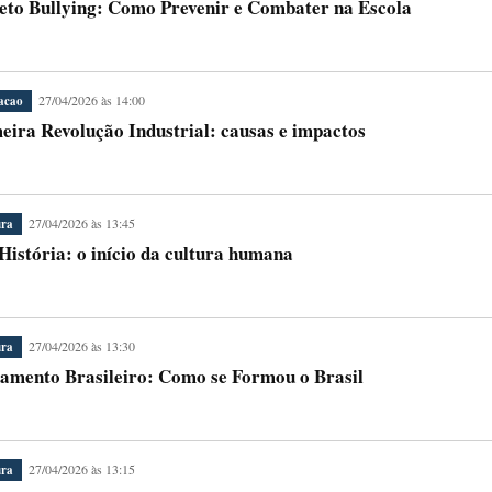
eto Bullying: Como Prevenir e Combater na Escola
27/04/2026 às 14:00
acao
eira Revolução Industrial: causas e impactos
27/04/2026 às 13:45
ura
História: o início da cultura humana
27/04/2026 às 13:30
ura
amento Brasileiro: Como se Formou o Brasil
27/04/2026 às 13:15
ura