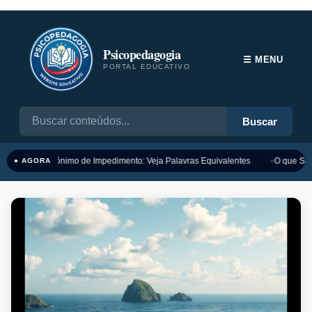
Psicopedagogia
☰ MENU
PORTAL EDUCATIVO
Buscar
Sinônimo de Impedimento: Veja Palavras Equivalentes
O que Sign
● AGORA