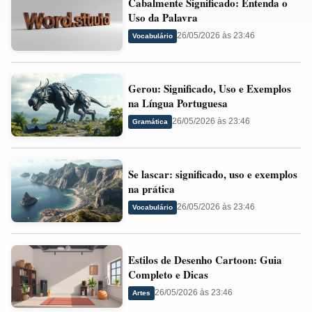
Cabalmente Significado: Entenda o
Significado:
Novo
Uso da Palavra
Entenda
de
26/05/2026 às 23:46
Vocabulário
o
Rosa?
Uso
Gerou:
da
Gerou: Significado, Uso e Exemplos
Significado,
Palavra
na Língua Portuguesa
Uso
26/05/2026 às 23:46
Gramática
e
Exemplos
Se
na
Se lascar: significado, uso e exemplos
lascar:
Língua
na prática
significado,
Portuguesa
26/05/2026 às 23:46
Vocabulário
uso
e
Estilos
exemplos
Estilos de Desenho Cartoon: Guia
de
na
Completo e Dicas
Desenho
prática
26/05/2026 às 23:46
Artes
Cartoon: