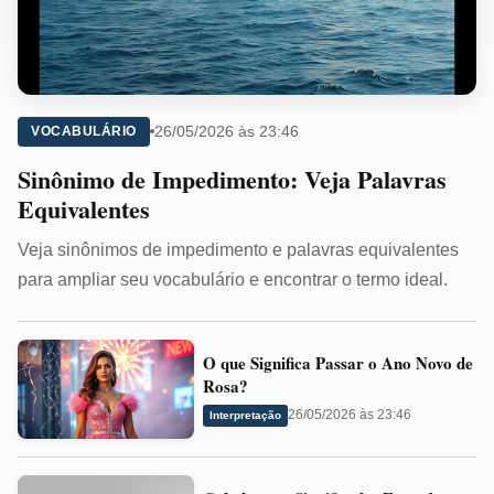
26/05/2026 às 23:46
VOCABULÁRIO
Sinônimo de Impedimento: Veja Palavras
Equivalentes
Veja sinônimos de impedimento e palavras equivalentes
para ampliar seu vocabulário e encontrar o termo ideal.
O
O que Significa Passar o Ano Novo de
que
Rosa?
Significa
26/05/2026 às 23:46
Interpretação
Passar
o
Cabalmente
Ano