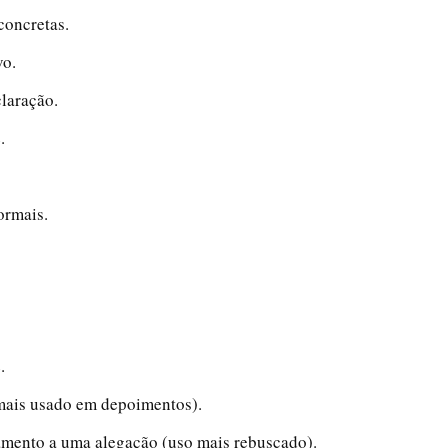
concretas.
vo.
laração.
.
ormais.
.
mais usado em depoimentos).
amento a uma alegação (uso mais rebuscado).