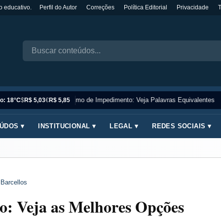
o educativo.
Perfil do Autor
Correções
Política Editorial
Privacidade
Sinônimo de Impedimento: Veja Palavras Equivalentes
o: 18°C
$
R$ 5,03
€
R$ 5,85
ÚDOS ▾
INSTITUCIONAL ▾
LEGAL ▾
REDES SOCIAIS ▾
 Barcellos
: Veja as Melhores Opções