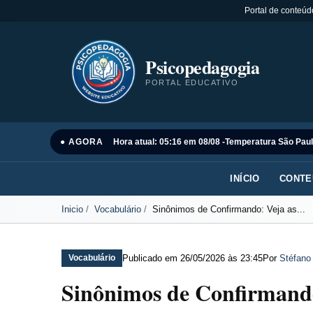
Portal de conteúd
Psicopedagogia
PORTAL EDUCATIVO
● AGORA
Hora atual: 05:16 em 08/08 -
Temperatura São Paul
INÍCIO
CONTE
Inicio
Vocabulário
Sinônimos de Confirmando: Veja as...
Publicado em
26/05/2026 às 23:45
Por
Stéfano
Vocabulário
Sinônimos de Confirmando