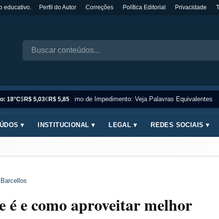
o educativo.
Perfil do Autor
Correções
Política Editorial
Privacidade
Sinônimo de Impedimento: Veja Palavras Equivalentes
o: 18°C
$
R$ 5,03
€
R$ 5,85
ÚDOS ▾
INSTITUCIONAL ▾
LEGAL ▾
REDES SOCIAIS ▾
 Barcellos
 é e como aproveitar melhor