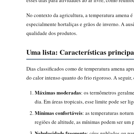
esses dias para atividades ao ar livre, como reuniõ
No contexto da agricultura, a temperatura amena é 
especialmente hortaliças e grãos de inverno. A aus
qualidade dos produtos.
Uma lista: Características princi
Dias classificados como de temperatura amena apre
do calor intenso quanto do frio rigoroso. A seguir, 
Máximas moderadas
: os termômetros geralm
dia. Em áreas tropicais, esse limite pode ser l
Mínimas confortáveis
: as temperaturas notur
regiões de altitude, as mínimas podem ser um 
Nebulosidade frequente
: céus nublados ou pa