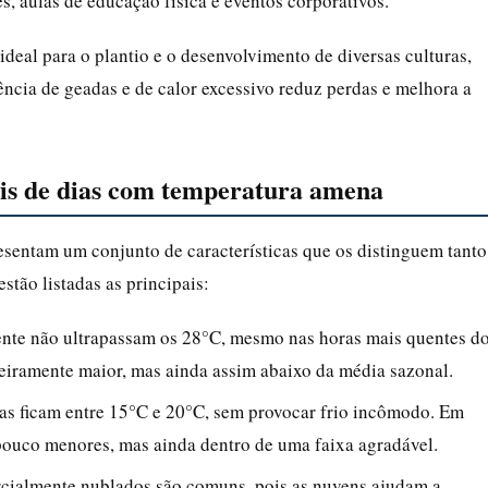
es, aulas de educação física e eventos corporativos.
ideal para o plantio e o desenvolvimento de diversas culturas,
ência de geadas e de calor excessivo reduz perdas e melhora a
pais de dias com temperatura amena
sentam um conjunto de características que os distinguem tanto
estão listadas as principais:
ente não ultrapassam os 28°C, mesmo nas horas mais quentes d
igeiramente maior, mas ainda assim abaixo da média sazonal.
nas ficam entre 15°C e 20°C, sem provocar frio incômodo. Em
pouco menores, mas ainda dentro de uma faixa agradável.
rcialmente nublados são comuns, pois as nuvens ajudam a