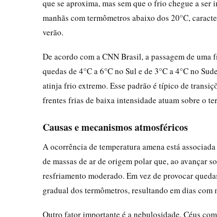
que se aproxima, mas sem que o frio chegue a ser i
manhãs com termômetros abaixo dos 20°C, caract
verão.
De acordo com a CNN Brasil, a passagem de uma fr
quedas de 4°C a 6°C no Sul e de 3°C a 4°C no Sud
atinja frio extremo. Esse padrão é típico de trans
frentes frias de baixa intensidade atuam sobre o terr
Causas e mecanismos atmosféricos
A ocorrência de temperatura amena está associada a
de massas de ar de origem polar que, ao avançar s
resfriamento moderado. Em vez de provocar queda
gradual dos termômetros, resultando em dias com 
Outro fator importante é a nebulosidade. Céus com