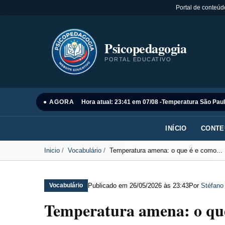
Portal de conteúd
Psicopedagogia
PORTAL EDUCATIVO
● AGORA
Hora atual: 23:41 em 07/08 -
Temperatura São Paul
INÍCIO
CONTE
Inicio
Vocabulário
Temperatura amena: o que é e como...
Publicado em
26/05/2026 às 23:43
Por
Stéfano
Vocabulário
Temperatura amena: o que