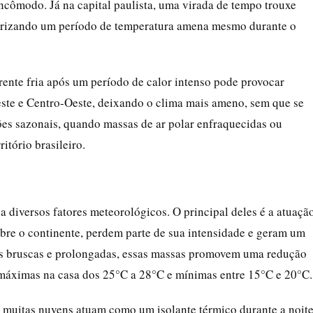
ncômodo. Já na capital paulista, uma virada de tempo trouxe
erizando um período de temperatura amena mesmo durante o
ente fria após um período de calor intenso pode provocar
este e Centro-Oeste, deixando o clima mais ameno, sem que se
ições sazonais, quando massas de ar polar enfraquecidas ou
itório brasileiro.
 diversos fatores meteorológicos. O principal deles é a atuaçã
obre o continente, perdem parte de sua intensidade e geram um
s bruscas e prolongadas, essas massas promovem uma redução
máximas na casa dos 25°C a 28°C e mínimas entre 15°C e 20°C.
 muitas nuvens atuam como um isolante térmico durante a noite