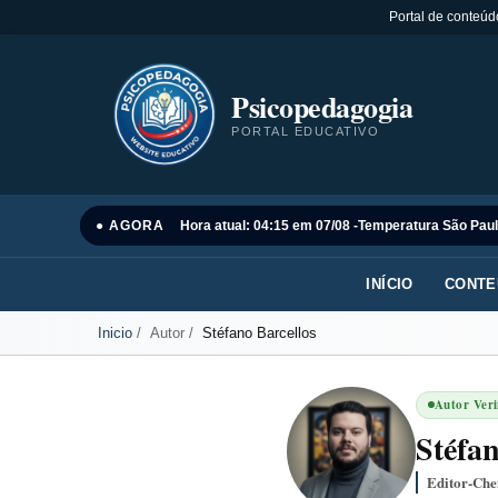
Portal de conteúd
Psicopedagogia
PORTAL EDUCATIVO
● AGORA
Hora atual: 04:15 em 07/08 -
Temperatura São Paul
INÍCIO
CONTE
Inicio
Autor
Stéfano Barcellos
Autor Veri
Stéfan
Editor-Che