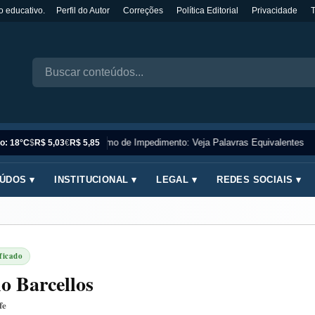
o educativo.
Perfil do Autor
Correções
Política Editorial
Privacidade
Sinônimo de Impedimento: Veja Palavras Equivalentes
o: 18°C
$
R$ 5,03
€
R$ 5,85
ÚDOS ▾
INSTITUCIONAL ▾
LEGAL ▾
REDES SOCIAIS ▾
ficado
o Barcellos
fe