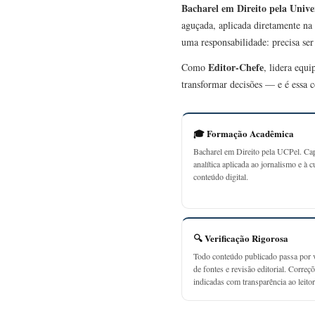
Bacharel em Direito pela Unive
aguçada, aplicada diretamente na 
uma responsabilidade: precisa se
Editor-Chefe
Como
, lidera equ
transformar decisões — e é essa c
🎓 Formação Acadêmica
Bacharel em Direito pela UCPel. Ca
analítica aplicada ao jornalismo e à c
conteúdo digital.
🔍 Verificação Rigorosa
Todo conteúdo publicado passa por v
de fontes e revisão editorial. Correç
indicadas com transparência ao leitor