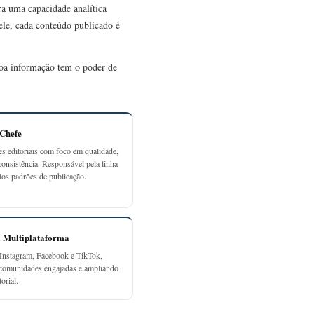
ra uma capacidade analítica
 ele, cada conteúdo publicado é
 boa informação tem o poder de
-Chefe
es editoriais com foco em qualidade,
consistência. Responsável pela linha
elos padrões de publicação.
a Multiplataforma
Instagram, Facebook e TikTok,
 comunidades engajadas e ampliando
orial.