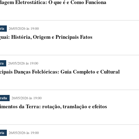
dagem Eletrostática: O que é e Como Funciona
26/05/2026 às 19:00
ria
uai: História, Origem e Principais Fatos
26/05/2026 às 19:00
ura
cipais Danças Folclóricas: Guia Completo e Cultural
26/05/2026 às 19:00
rafia
mentos da Terra: rotação, translação e efeitos
26/05/2026 às 19:00
ria