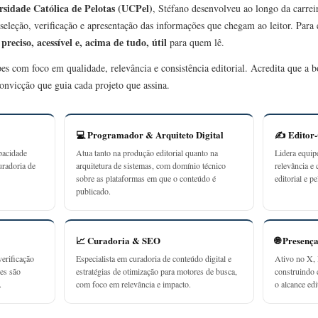
rsidade Católica de Pelotas (UCPel)
, Stéfano desenvolveu ao longo da carrei
seleção, verificação e apresentação das informações que chegam ao leitor. Para
preciso, acessível e, acima de tudo, útil
r
para quem lê.
ipes com foco em qualidade, relevância e consistência editorial. Acredita que a
onvicção que guia cada projeto que assina.
💻 Programador & Arquiteto Digital
✍️ Editor
pacidade
Atua tanto na produção editorial quanto na
Lidera equip
uradoria de
arquitetura de sistemas, com domínio técnico
relevância e 
sobre as plataformas em que o conteúdo é
editorial e p
publicado.
📈 Curadoria & SEO
🌐 Presenç
erificação
Especialista em curadoria de conteúdo digital e
Ativo no X, 
ões são
estratégias de otimização para motores de busca,
construindo
.
com foco em relevância e impacto.
o alcance edit