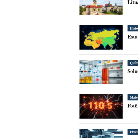
Litu
Histó
Esta
Quím
Solu
Mate
Potê
Físic