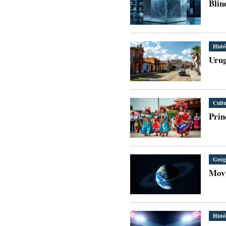
Blin
Histó
Urug
Cult
Prin
Geog
Movi
Histó