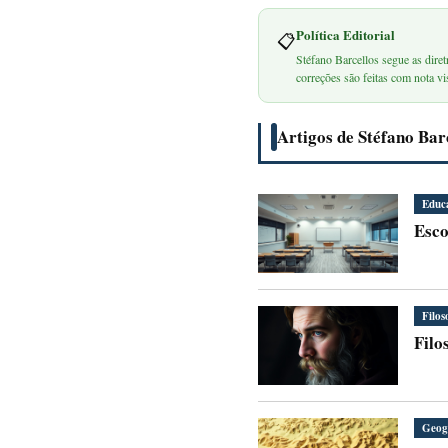
Política Editorial
📋
Stéfano Barcellos segue as diret
correções são feitas com nota vis
Artigos de Stéfano Bar
Educ
Esco
Filos
Filo
Geog