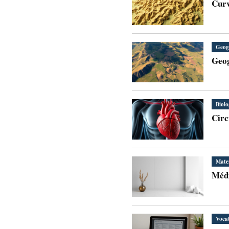
Curv
Geog
Geog
Biolo
Circ
Mate
Médi
Voca