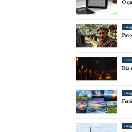
O qu
Geog
Povo
Cult
Dia 
Geog
Fenô
Geog