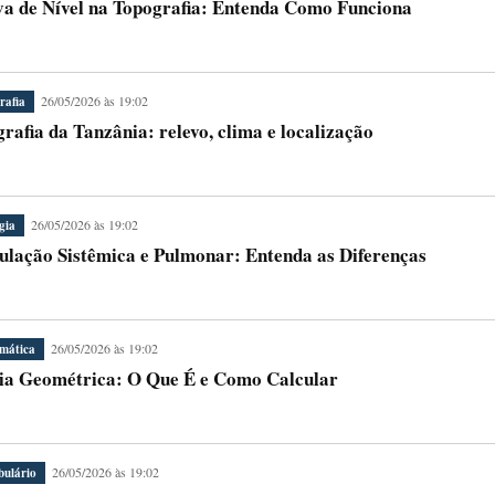
a de Nível na Topografia: Entenda Como Funciona
26/05/2026 às 19:02
rafia
rafia da Tanzânia: relevo, clima e localização
26/05/2026 às 19:02
gia
ulação Sistêmica e Pulmonar: Entenda as Diferenças
26/05/2026 às 19:02
mática
a Geométrica: O Que É e Como Calcular
26/05/2026 às 19:02
bulário