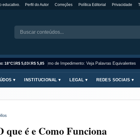
o educativo.
Perfil do Autor
Correções
Política Editorial
Privacidade
Sinônimo de Impedimento: Veja Palavras Equivalentes
o: 18°C
$
R$ 5,03
€
R$ 5,85
ÚDOS ▾
INSTITUCIONAL ▾
LEGAL ▾
REDES SOCIAIS ▾
llos
 O que é e Como Funciona