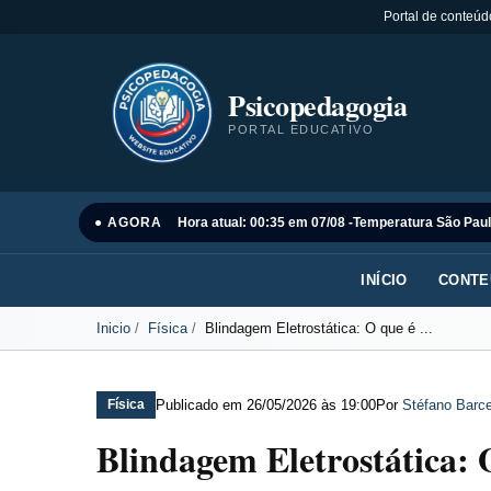
Portal de conteúd
Psicopedagogia
PORTAL EDUCATIVO
● AGORA
Hora atual: 00:35 em 07/08 -
Temperatura São Paul
INÍCIO
CONTE
Inicio
Física
Blindagem Eletrostática: O que é ...
Publicado em
26/05/2026 às 19:00
Por
Stéfano Barce
Física
Blindagem Eletrostática: