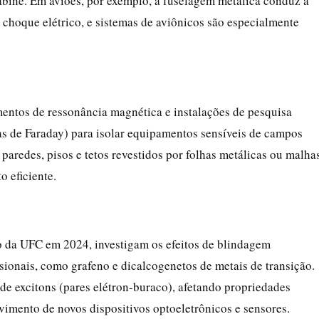
cabine. Em aviões, por exemplo, a fuselagem metálica conduz a
 choque elétrico, e sistemas de aviônicos são especialmente
entos de ressonância magnética e instalações de pesquisa
s de Faraday) para isolar equipamentos sensíveis de campos
 paredes, pisos e tetos revestidos por folhas metálicas ou malha
 eficiente.
o da UFC em 2024, investigam os efeitos de blindagem
sionais, como grafeno e dicalcogenetos de metais de transição.
 de excitons (pares elétron-buraco), afetando propriedades
vimento de novos dispositivos optoeletrônicos e sensores.