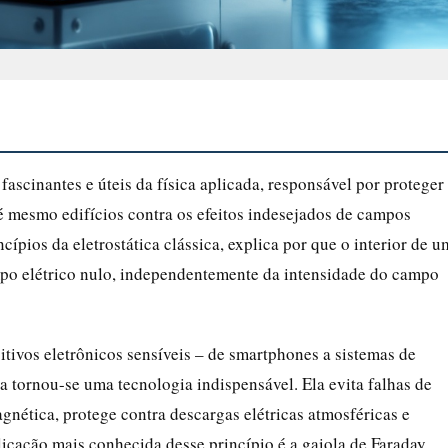
ascinantes e úteis da física aplicada, responsável por proteger
té mesmo edifícios contra os efeitos indesejados de campos
cípios da eletrostática clássica, explica por que o interior de u
mpo elétrico nulo, independentemente da intensidade do campo
ivos eletrônicos sensíveis – de smartphones a sistemas de
a tornou-se uma tecnologia indispensável. Ela evita falhas de
nética, protege contra descargas elétricas atmosféricas e
licação mais conhecida desse princípio é a gaiola de Faraday,