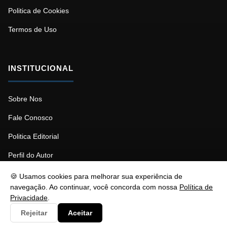
Politica de Cookies
Termos de Uso
INSTITUCIONAL
Sobre Nos
Fale Conosco
Politica Editorial
Perfil do Autor
🍪 Usamos cookies para melhorar sua experiência de
navegação. Ao continuar, você concorda com nossa
Política de
Privacidade
.
© 2026 Psicopedagogia. Todos os direitos reservados.
Rejeitar
Aceitar
Responsável: Stéfano Barcellos | contato@nztbr.com