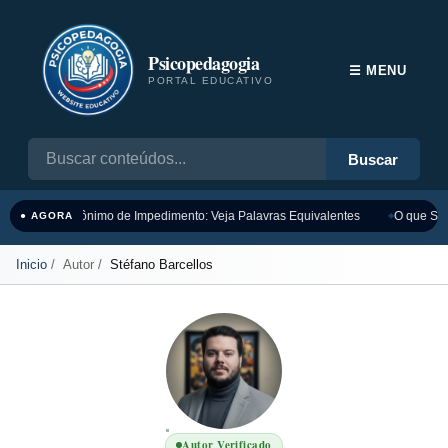
Psicopedagogia
☰ MENU
PORTAL EDUCATIVO
Buscar
Sinônimo de Impedimento: Veja Palavras Equivalentes
O que Sig
● AGORA
Inicio
Autor
Stéfano Barcellos
Autor Verificado