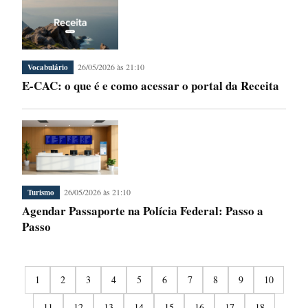
26/05/2026 às 21:10
Vocabulário
E-CAC: o que é e como acessar o portal da Receita
26/05/2026 às 21:10
Turismo
Agendar Passaporte na Polícia Federal: Passo a
Passo
1
2
3
4
5
6
7
8
9
10
11
12
13
14
15
16
17
18