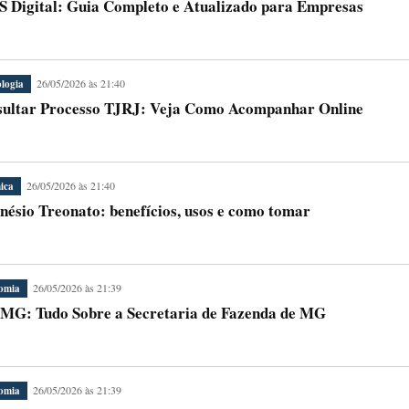
 Digital: Guia Completo e Atualizado para Empresas
26/05/2026 às 21:40
logia
ultar Processo TJRJ: Veja Como Acompanhar Online
26/05/2026 às 21:40
ica
ésio Treonato: benefícios, usos e como tomar
26/05/2026 às 21:39
omia
MG: Tudo Sobre a Secretaria de Fazenda de MG
26/05/2026 às 21:39
omia