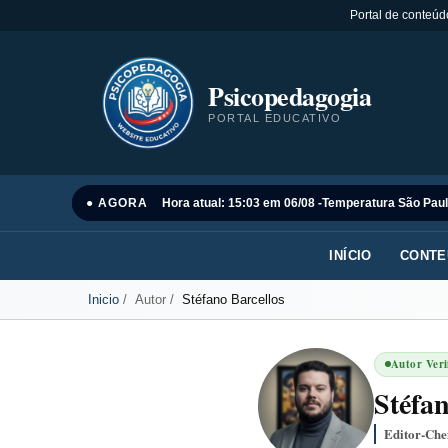
Portal de conteúd
Psicopedagogia
PORTAL EDUCATIVO
● AGORA
Hora atual: 15:03 em 06/08 -
Temperatura São Paul
INÍCIO
CONTE
Inicio
Autor
Stéfano Barcellos
Autor Veri
Stéfan
Editor-Che