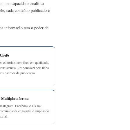
ra uma capacidade analítica
 ele, cada conteúdo publicado é
 boa informação tem o poder de
-Chefe
es editoriais com foco em qualidade,
consistência. Responsável pela linha
elos padrões de publicação.
a Multiplataforma
Instagram, Facebook e TikTok,
 comunidades engajadas e ampliando
orial.