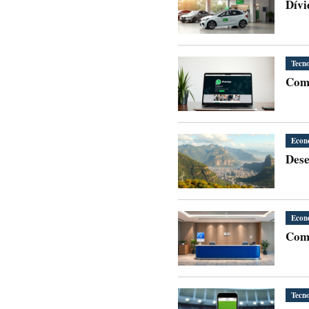
Dívi
Tecno
Como
Econ
Dese
Econ
Como
Tecno