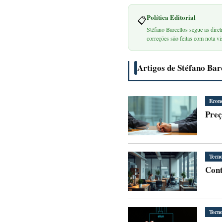
Política Editorial
📋
Stéfano Barcellos segue as diret
correções são feitas com nota vis
Artigos de Stéfano Bar
Econ
Preç
Tecno
Cont
Tecno