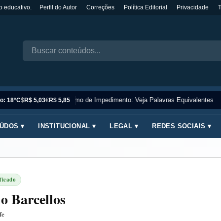
o educativo.
Perfil do Autor
Correções
Política Editorial
Privacidade
Sinônimo de Impedimento: Veja Palavras Equivalentes
o: 18°C
$
R$ 5,03
€
R$ 5,85
ÚDOS ▾
INSTITUCIONAL ▾
LEGAL ▾
REDES SOCIAIS ▾
ficado
o Barcellos
fe