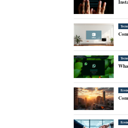
Inst
Tecno
Como
Tecno
Econ
Como
Econ