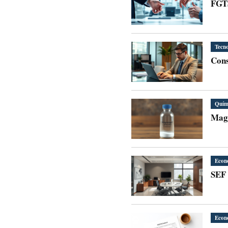
FGTS
Tecno
Cons
Quím
Magn
Econ
SEF 
Econ