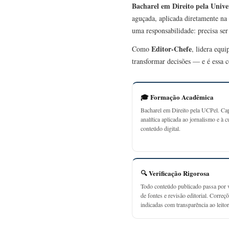
Bacharel em Direito pela Unive
aguçada, aplicada diretamente na 
uma responsabilidade: precisa se
Editor-Chefe
Como
, lidera equ
transformar decisões — e é essa c
🎓 Formação Acadêmica
Bacharel em Direito pela UCPel. Ca
analítica aplicada ao jornalismo e à c
conteúdo digital.
🔍 Verificação Rigorosa
Todo conteúdo publicado passa por v
de fontes e revisão editorial. Correç
indicadas com transparência ao leitor