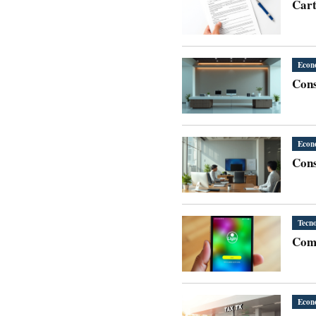
Cart
Econ
Cons
Econ
Cons
Tecno
Como
Econ