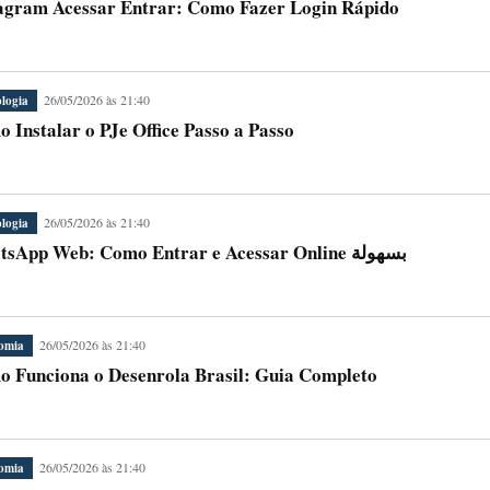
agram Acessar Entrar: Como Fazer Login Rápido
26/05/2026 às 21:40
logia
 Instalar o PJe Office Passo a Passo
26/05/2026 às 21:40
logia
WhatsApp Web: Como Entrar e Acessar Online بسهولة
26/05/2026 às 21:40
omia
 Funciona o Desenrola Brasil: Guia Completo
26/05/2026 às 21:40
omia