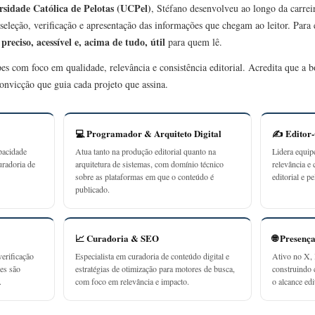
rsidade Católica de Pelotas (UCPel)
, Stéfano desenvolveu ao longo da carrei
seleção, verificação e apresentação das informações que chegam ao leitor. Para
preciso, acessível e, acima de tudo, útil
r
para quem lê.
ipes com foco em qualidade, relevância e consistência editorial. Acredita que a
onvicção que guia cada projeto que assina.
💻 Programador & Arquiteto Digital
✍️ Editor
pacidade
Atua tanto na produção editorial quanto na
Lidera equip
uradoria de
arquitetura de sistemas, com domínio técnico
relevância e 
sobre as plataformas em que o conteúdo é
editorial e p
publicado.
📈 Curadoria & SEO
🌐 Presenç
erificação
Especialista em curadoria de conteúdo digital e
Ativo no X, 
ões são
estratégias de otimização para motores de busca,
construindo
.
com foco em relevância e impacto.
o alcance edit