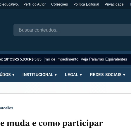
o educativo.
Perfil do Autor
Correções
Política Editorial
Privacidade
Sinônimo de Impedimento: Veja Palavras Equivalentes
o: 18°C
$
R$ 5,03
€
R$ 5,85
ÚDOS ▾
INSTITUCIONAL ▾
LEGAL ▾
REDES SOCIAIS ▾
arcellos
ue muda e como participar