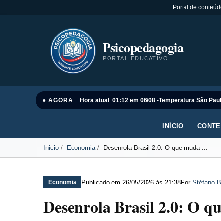
Portal de conteúd
Psicopedagogia
PORTAL EDUCATIVO
● AGORA
Hora atual: 01:12 em 06/08 -
Temperatura São Paul
INÍCIO
CONTE
Inicio
Economia
Desenrola Brasil 2.0: O que muda ...
Publicado em
26/05/2026 às 21:38
Por
Stéfano B
Economia
Desenrola Brasil 2.0: O q