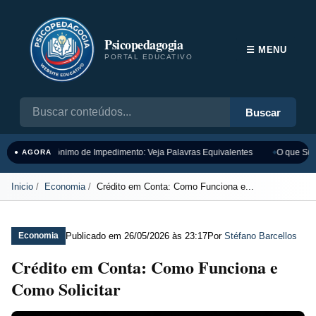
Psicopedagogia
☰ MENU
PORTAL EDUCATIVO
Buscar
Sinônimo de Impedimento: Veja Palavras Equivalentes
O que Sign
● AGORA
Inicio
Economia
Crédito em Conta: Como Funciona e...
Publicado em
26/05/2026 às 23:17
Por
Stéfano Barcellos
Economia
Crédito em Conta: Como Funciona e
Como Solicitar