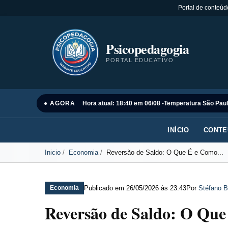
Portal de conteúd
Psicopedagogia
PORTAL EDUCATIVO
● AGORA
Hora atual: 18:40 em 06/08 -
Temperatura São Paul
INÍCIO
CONTE
Inicio
Economia
Reversão de Saldo: O Que É e Como...
Publicado em
26/05/2026 às 23:43
Por
Stéfano B
Economia
Reversão de Saldo: O Qu