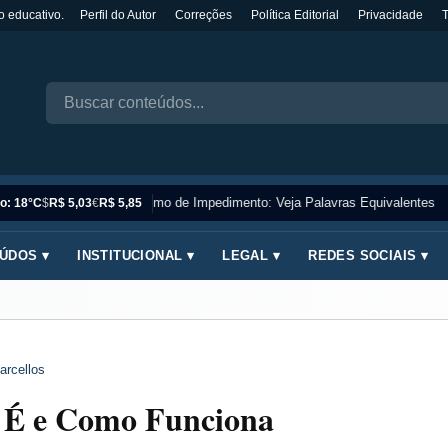
o educativo.
Perfil do Autor
Correções
Política Editorial
Privacidade
Sinônimo de Impedimento: Veja Palavras Equivalentes
o: 18°C
$
R$ 5,03
€
R$ 5,85
ÚDOS ▾
INSTITUCIONAL ▾
LEGAL ▾
REDES SOCIAIS ▾
arcellos
e É e Como Funciona