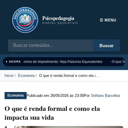
Psicopedagogia
☰ MENU
PORTAL EDUCATIVO
Buscar
Sinônimo de Impedimento: Veja Palavras Equivalentes
O que Sign
● AGORA
Inicio
Economia
O que é renda formal e como ela i...
Publicado em
26/05/2026 às 23:00
Por
Stéfano Barcellos
Economia
O que é renda formal e como ela
impacta sua vida