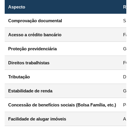
Aspecto
Ren
Comprovação documental
Sim,
Acesso a crédito bancário
Faci
Proteção previdenciária
Gara
Direitos trabalhistas
FGT
Tributação
Decl
Estabilidade de renda
Gera
Concessão de benefícios sociais (Bolsa Família, etc.)
Pode
Facilidade de alugar imóveis
Alta