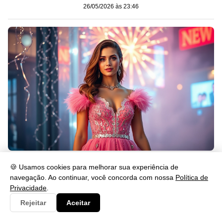
26/05/2026 às 23:46
O que Significa Passar o Ano Novo de Rosa?
🍪 Usamos cookies para melhorar sua experiência de
26/05/2026 às 23:46
navegação. Ao continuar, você concorda com nossa
Política de
Privacidade
.
Rejeitar
Aceitar