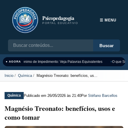
Psicopedagogia
☰ MENU
PORTAL EDUCATIVO
Buscar
Sinônimo de Impedimento: Veja Palavras Equivalentes
O que Sign
● AGORA
Inicio
Química
Magnésio Treonato: benefícios, us...
Publicado em
26/05/2026 às 21:40
Por
Stéfano Barcellos
Química
Magnésio Treonato: benefícios, usos e
como tomar