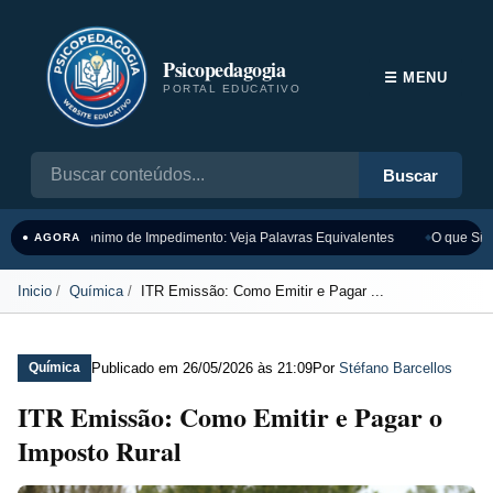
Psicopedagogia
☰ MENU
PORTAL EDUCATIVO
Buscar
Sinônimo de Impedimento: Veja Palavras Equivalentes
O que Sign
● AGORA
Inicio
Química
ITR Emissão: Como Emitir e Pagar ...
Publicado em
26/05/2026 às 21:09
Por
Stéfano Barcellos
Química
ITR Emissão: Como Emitir e Pagar o
Imposto Rural