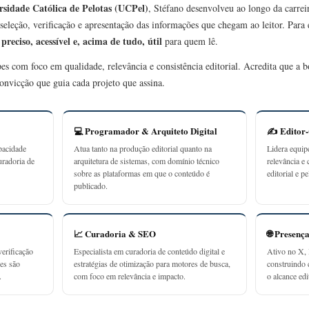
rsidade Católica de Pelotas (UCPel)
, Stéfano desenvolveu ao longo da carrei
seleção, verificação e apresentação das informações que chegam ao leitor. Para
preciso, acessível e, acima de tudo, útil
r
para quem lê.
ipes com foco em qualidade, relevância e consistência editorial. Acredita que a
onvicção que guia cada projeto que assina.
💻 Programador & Arquiteto Digital
✍️ Editor
pacidade
Atua tanto na produção editorial quanto na
Lidera equip
uradoria de
arquitetura de sistemas, com domínio técnico
relevância e 
sobre as plataformas em que o conteúdo é
editorial e p
publicado.
📈 Curadoria & SEO
🌐 Presenç
erificação
Especialista em curadoria de conteúdo digital e
Ativo no X, 
ões são
estratégias de otimização para motores de busca,
construindo
.
com foco em relevância e impacto.
o alcance edit