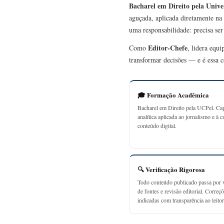
Bacharel em Direito pela Unive
aguçada, aplicada diretamente na 
uma responsabilidade: precisa se
Editor-Chefe
Como
, lidera equ
transformar decisões — e é essa c
🎓 Formação Acadêmica
Bacharel em Direito pela UCPel. Ca
analítica aplicada ao jornalismo e à c
conteúdo digital.
🔍 Verificação Rigorosa
Todo conteúdo publicado passa por v
de fontes e revisão editorial. Correç
indicadas com transparência ao leitor