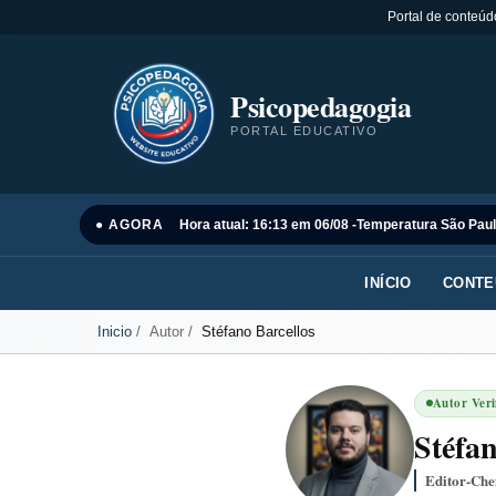
Portal de conteúd
Psicopedagogia
PORTAL EDUCATIVO
● AGORA
Hora atual: 16:13 em 06/08 -
Temperatura São Paul
INÍCIO
CONTE
Inicio
Autor
Stéfano Barcellos
Autor Veri
Stéfan
Editor-Che