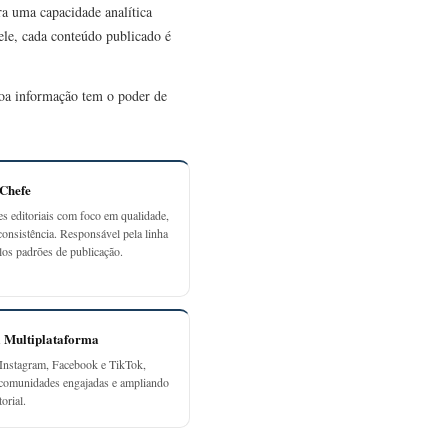
ra uma capacidade analítica
 ele, cada conteúdo publicado é
 boa informação tem o poder de
-Chefe
es editoriais com foco em qualidade,
consistência. Responsável pela linha
elos padrões de publicação.
a Multiplataforma
Instagram, Facebook e TikTok,
 comunidades engajadas e ampliando
orial.