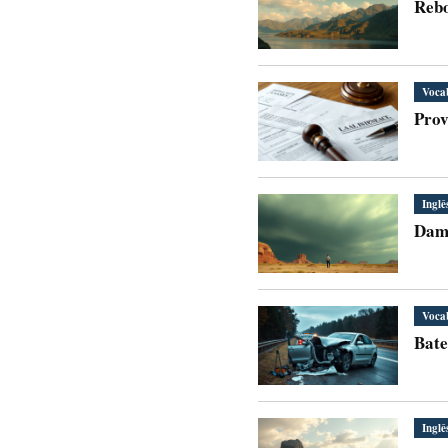
Rebo
Voca
Prov
Inglê
Damn
Voca
Bate
Inglê