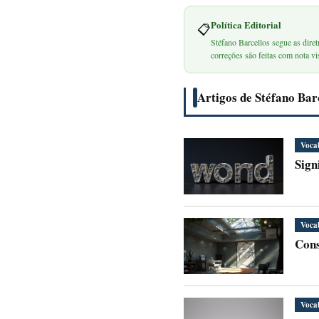
Política Editorial
📋
Stéfano Barcellos segue as diret
correções são feitas com nota vis
Artigos de Stéfano Bar
Voca
Sign
Voca
Cons
Voca