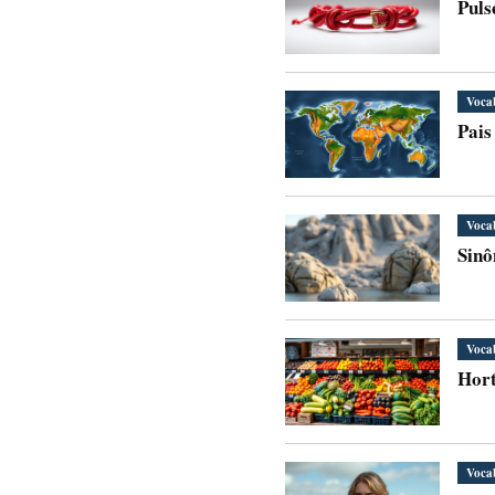
Puls
Voca
Pais
Voca
Sinô
Voca
Hort
Voca