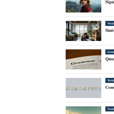
Sign
Voca
Sinô
Gram
Quan
Voca
Cons
Voca