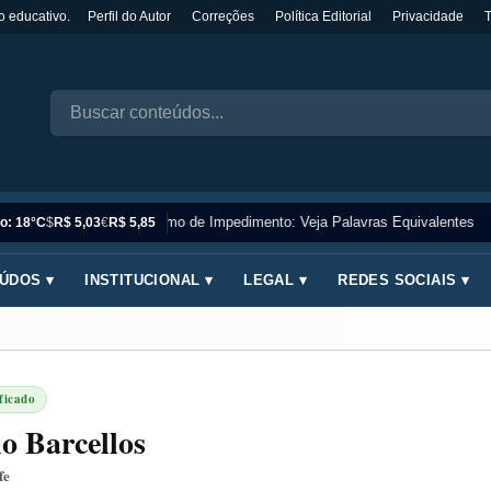
o educativo.
Perfil do Autor
Correções
Política Editorial
Privacidade
Sinônimo de Impedimento: Veja Palavras Equivalentes
o: 18°C
$
R$ 5,03
€
R$ 5,85
ÚDOS ▾
INSTITUCIONAL ▾
LEGAL ▾
REDES SOCIAIS ▾
ficado
o Barcellos
fe