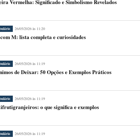
eira Vermelha: Significado e Simbolismo Revelados
26/05/2026 às 11:20
bulário
 com M: lista completa e curiosidades
26/05/2026 às 11:19
bulário
nimos de Deixar: 50 Opções e Exemplos Práticos
26/05/2026 às 11:19
bulário
ifrutigranjeiros: o que significa e exemplos
26/05/2026 às 11:19
bulário