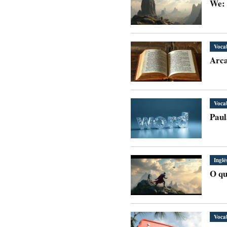
We: 
Voca
Arca
Voca
Paul
Inglê
O qu
Voca