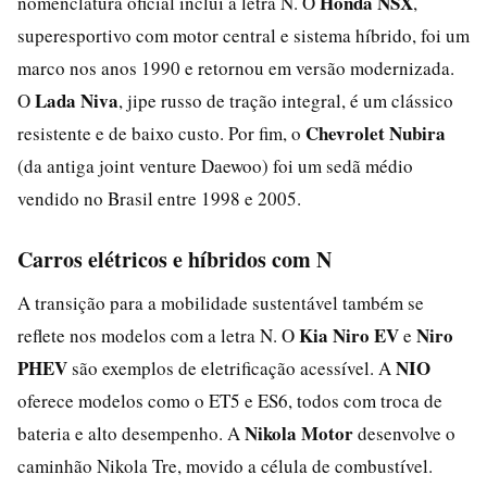
Honda NSX
nomenclatura oficial inclui a letra N. O
,
superesportivo com motor central e sistema híbrido, foi um
marco nos anos 1990 e retornou em versão modernizada.
Lada Niva
O
, jipe russo de tração integral, é um clássico
Chevrolet Nubira
resistente e de baixo custo. Por fim, o
(da antiga joint venture Daewoo) foi um sedã médio
vendido no Brasil entre 1998 e 2005.
Carros elétricos e híbridos com N
A transição para a mobilidade sustentável também se
Kia Niro EV
Niro
reflete nos modelos com a letra N. O
e
PHEV
NIO
são exemplos de eletrificação acessível. A
oferece modelos como o ET5 e ES6, todos com troca de
Nikola Motor
bateria e alto desempenho. A
desenvolve o
caminhão Nikola Tre, movido a célula de combustível.