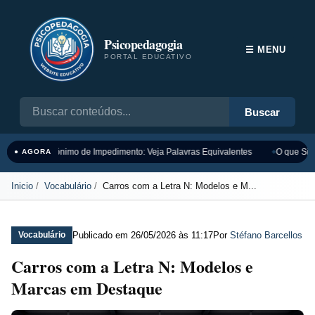
Psicopedagogia
☰ MENU
PORTAL EDUCATIVO
Buscar
Sinônimo de Impedimento: Veja Palavras Equivalentes
O que Sign
● AGORA
Inicio
Vocabulário
Carros com a Letra N: Modelos e M...
Publicado em
26/05/2026 às 11:17
Por
Stéfano Barcellos
Vocabulário
Carros com a Letra N: Modelos e
Marcas em Destaque