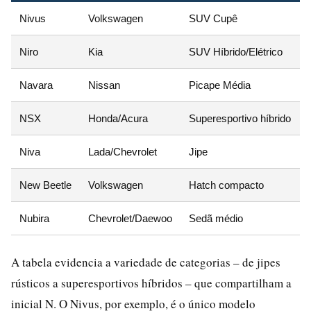
Nivus
Volkswagen
SUV Cupê
Niro
Kia
SUV Híbrido/Elétrico
Navara
Nissan
Picape Média
NSX
Honda/Acura
Superesportivo híbrido
Niva
Lada/Chevrolet
Jipe
New Beetle
Volkswagen
Hatch compacto
Nubira
Chevrolet/Daewoo
Sedã médio
A tabela evidencia a variedade de categorias – de jipes
rústicos a superesportivos híbridos – que compartilham a
inicial N. O Nivus, por exemplo, é o único modelo