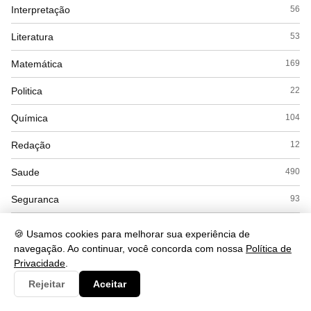
Interpretação
56
Literatura
53
Matemática
169
Politica
22
Química
104
Redação
12
Saude
490
Seguranca
93
Simulados
15
🍪 Usamos cookies para melhorar sua experiência de
navegação. Ao continuar, você concorda com nossa
Política de
Sociologia
45
Privacidade
.
Tecnologia
430
Rejeitar
Aceitar
Turismo
32