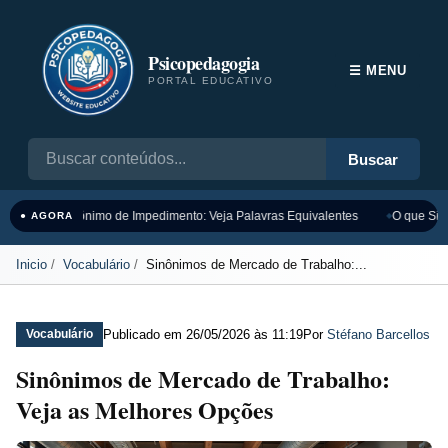
Psicopedagogia
☰ MENU
PORTAL EDUCATIVO
Buscar
Sinônimo de Impedimento: Veja Palavras Equivalentes
O que Sign
● AGORA
Inicio
Vocabulário
Sinônimos de Mercado de Trabalho:...
Publicado em
26/05/2026 às 11:19
Por
Stéfano Barcellos
Vocabulário
Sinônimos de Mercado de Trabalho:
Veja as Melhores Opções