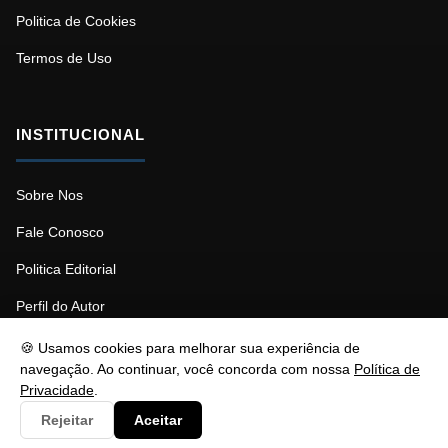
Politica de Cookies
Termos de Uso
INSTITUCIONAL
Sobre Nos
Fale Conosco
Politica Editorial
Perfil do Autor
🍪 Usamos cookies para melhorar sua experiência de
navegação. Ao continuar, você concorda com nossa
Política de
Privacidade
.
© 2026 Psicopedagogia. Todos os direitos reservados.
Rejeitar
Aceitar
Responsável: Stéfano Barcellos | contato@nztbr.com