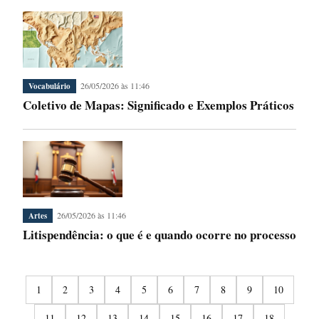
26/05/2026 às 11:46
Vocabulário
Coletivo de Mapas: Significado e Exemplos Práticos
26/05/2026 às 11:46
Artes
Litispendência: o que é e quando ocorre no processo
1
2
3
4
5
6
7
8
9
10
11
12
13
14
15
16
17
18