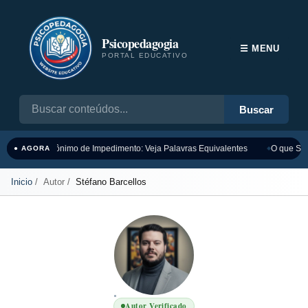
Psicopedagogia
☰ MENU
PORTAL EDUCATIVO
Buscar
Sinônimo de Impedimento: Veja Palavras Equivalentes
O que Sig
● AGORA
Inicio
Autor
Stéfano Barcellos
Autor Verificado