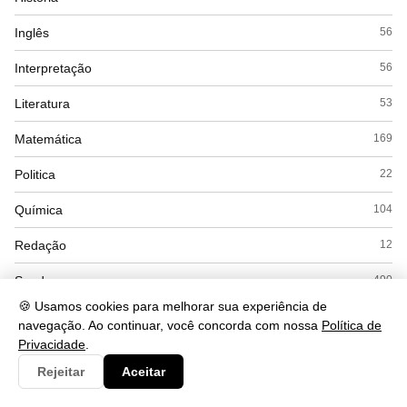
Inglês
56
Interpretação
56
Literatura
53
Matemática
169
Politica
22
Química
104
Redação
12
Saude
490
🍪 Usamos cookies para melhorar sua experiência de
Seguranca
93
navegação. Ao continuar, você concorda com nossa
Política de
Privacidade
.
Simulados
15
Rejeitar
Aceitar
Sociologia
45