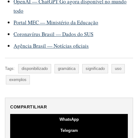
OpenAI — ChatGPT Go agora disponível no mundo
todo
Portal MEC — Ministério da Educação
Coronavírus Brasil — Dados do SUS
Agência Brasil — Notícias oficiais
Tags:
disponibilizado
gramática
significado
uso
exemplos
COMPARTILHAR
WhatsApp
Telegram