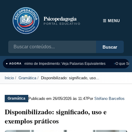
Psicopedagogia
☰ MENU
PORTAL EDUCATIVO
Buscar
Sinônimo de Impedimento: Veja Palavras Equivalentes
O que Sign
● AGORA
Inicio
Gramática
Disponibilizado: significado, uso...
Publicado em
26/05/2026 às 11:47
Por
Stéfano Barcellos
Gramática
Disponibilizado: significado, uso e
exemplos práticos