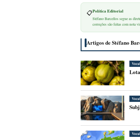
Política Editorial
📋
Stéfano Barcellos segue as diret
correções são feitas com nota vis
Artigos de Stéfano Bar
Voca
Lota
Voca
Subj
Voca