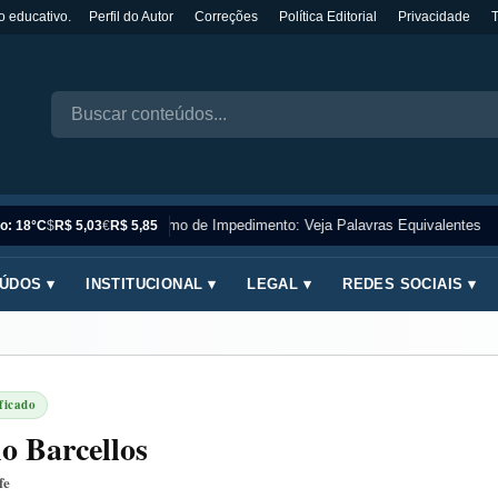
o educativo.
Perfil do Autor
Correções
Política Editorial
Privacidade
Sinônimo de Impedimento: Veja Palavras Equivalentes
o: 18°C
$
R$ 5,03
€
R$ 5,85
ÚDOS ▾
INSTITUCIONAL ▾
LEGAL ▾
REDES SOCIAIS ▾
ficado
o Barcellos
fe