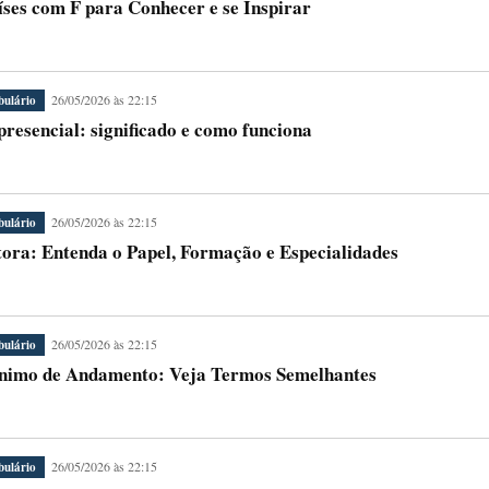
íses com F para Conhecer e se Inspirar
26/05/2026 às 22:15
bulário
presencial: significado e como funciona
26/05/2026 às 22:15
bulário
ora: Entenda o Papel, Formação e Especialidades
26/05/2026 às 22:15
bulário
nimo de Andamento: Veja Termos Semelhantes
26/05/2026 às 22:15
bulário