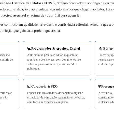
rsidade Católica de Pelotas (UCPel)
, Stéfano desenvolveu ao longo da carrei
seleção, verificação e apresentação das informações que chegam ao leitor. Para
preciso, acessível e, acima de tudo, útil
r
para quem lê.
ipes com foco em qualidade, relevância e consistência editorial. Acredita que a
onvicção que guia cada projeto que assina.
💻 Programador & Arquiteto Digital
✍️ Editor
pacidade
Atua tanto na produção editorial quanto na
Lidera equip
uradoria de
arquitetura de sistemas, com domínio técnico
relevância e 
sobre as plataformas em que o conteúdo é
editorial e p
publicado.
📈 Curadoria & SEO
🌐 Presenç
erificação
Especialista em curadoria de conteúdo digital e
Ativo no X, 
ões são
estratégias de otimização para motores de busca,
construindo
.
com foco em relevância e impacto.
o alcance edit