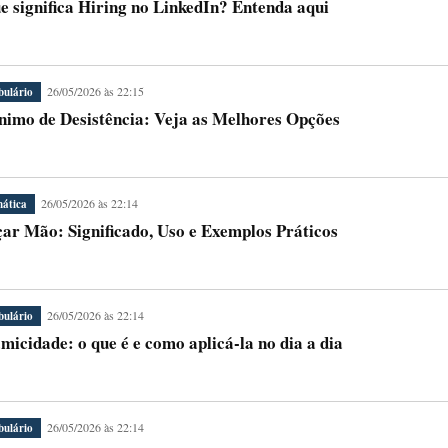
e significa Hiring no LinkedIn? Entenda aqui
26/05/2026 às 22:15
bulário
nimo de Desistência: Veja as Melhores Opções
26/05/2026 às 22:14
ática
ar Mão: Significado, Uso e Exemplos Práticos
26/05/2026 às 22:14
bulário
micidade: o que é e como aplicá-la no dia a dia
26/05/2026 às 22:14
bulário