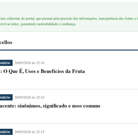
rizes editoriais do portal, que prezam pela precisão das informações, transparência das fontes e i
ível ao leitor, garantindo rastreabilidade e confiança.
cellos
26/05/2026 às 22:16
bulário
: O Que É, Usos e Benefícios da Fruta
26/05/2026 às 22:16
bulário
acente: sinônimos, significado e usos comuns
26/05/2026 às 22:15
bulário