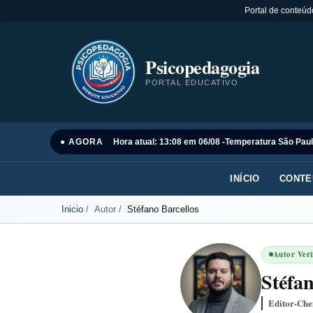
Portal de conteúd
Psicopedagogia
PORTAL EDUCATIVO
● AGORA
Hora atual: 13:08 em 06/08 -
Temperatura São Paul
INÍCIO
CONTE
Inicio
Autor
Stéfano Barcellos
Autor Veri
Stéfan
Editor-Che