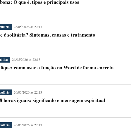
ona: O que é, tipos e principais usos
26/05/2026 às 22:13
bulário
e é solitária? Sintomas, causas e tratamento
26/05/2026 às 22:13
ática
ifique: como usar a função no Word de forma correta
26/05/2026 às 22:13
bulário
8 horas iguais: significado e mensagem espiritual
26/05/2026 às 22:13
bulário