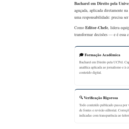
Bacharel em Direito pela Unive
aguçada, aplicada diretamente na 
uma responsabilidade: precisa se
Editor-Chefe
Como
, lidera equ
transformar decisões — e é essa c
🎓 Formação Acadêmica
Bacharel em Direito pela UCPel. Ca
analítica aplicada ao jornalismo e à c
conteúdo digital.
🔍 Verificação Rigorosa
Todo conteúdo publicado passa por v
de fontes e revisão editorial. Correç
indicadas com transparência ao leitor