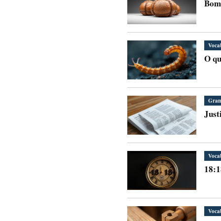
Bomb
Voca
O qu
Gram
Just
Voca
18:1
Voca