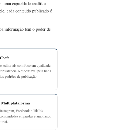
ra uma capacidade analítica
 ele, cada conteúdo publicado é
 boa informação tem o poder de
-Chefe
es editoriais com foco em qualidade,
consistência. Responsável pela linha
elos padrões de publicação.
a Multiplataforma
Instagram, Facebook e TikTok,
 comunidades engajadas e ampliando
orial.