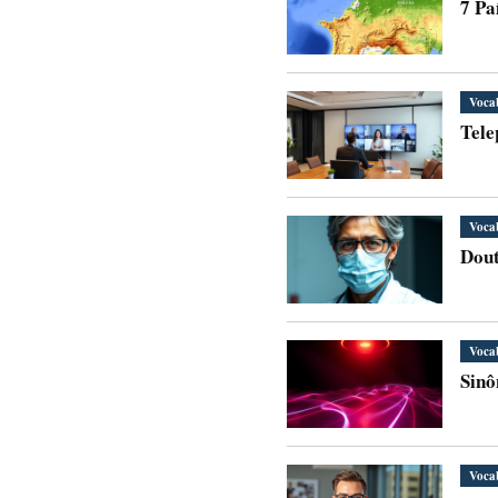
7 Pa
Voca
Tele
Voca
Dout
Voca
Sinô
Voca