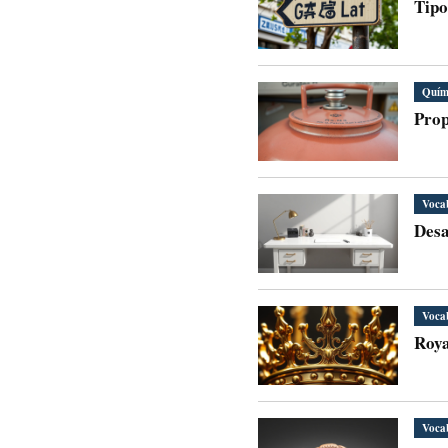
Tipo
Quím
Prop
Voca
Desa
Voca
Roya
Voca