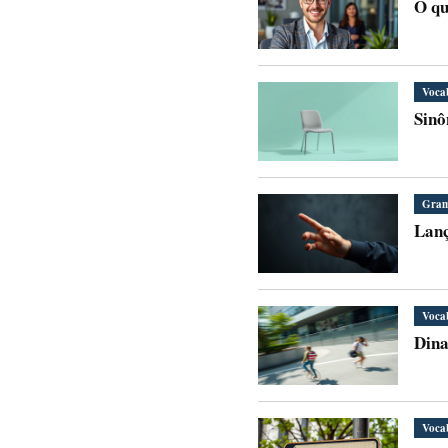
O qu
Voca
Sinô
Gram
Lanç
Voca
Dina
Voca