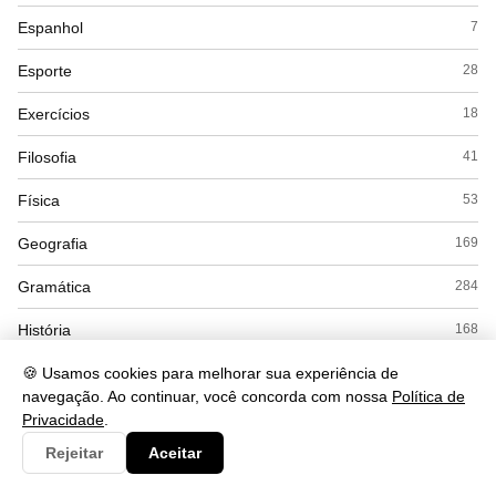
Espanhol
7
Esporte
28
Exercícios
18
Filosofia
41
Física
53
Geografia
169
Gramática
284
História
168
Inglês
🍪 Usamos cookies para melhorar sua experiência de
56
navegação. Ao continuar, você concorda com nossa
Política de
Interpretação
56
Privacidade
.
Rejeitar
Aceitar
Literatura
53