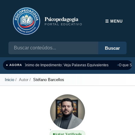
Psicopedagogia
☰ MENU
PORTAL EDUCATIVO
Buscar
Sinônimo de Impedimento: Veja Palavras Equivalentes
O que Sig
● AGORA
Inicio
Autor
Stéfano Barcellos
Autor Verificado