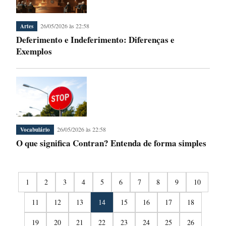
26/05/2026 às 22:58
Artes
Deferimento e Indeferimento: Diferenças e
Exemplos
26/05/2026 às 22:58
Vocabulário
O que significa Contran? Entenda de forma simples
1
2
3
4
5
6
7
8
9
10
11
12
13
14
15
16
17
18
19
20
21
22
23
24
25
26