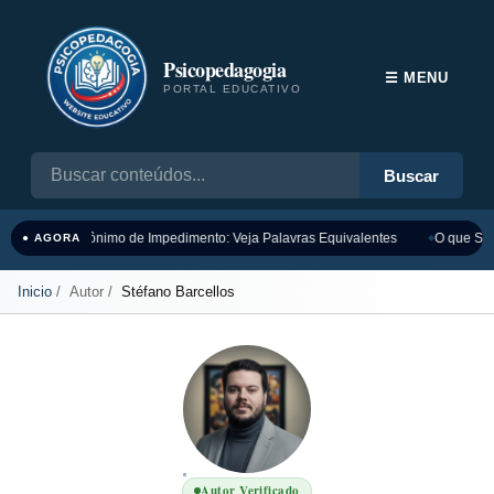
Psicopedagogia
☰ MENU
PORTAL EDUCATIVO
Buscar
Sinônimo de Impedimento: Veja Palavras Equivalentes
O que Sig
● AGORA
Inicio
Autor
Stéfano Barcellos
Autor Verificado