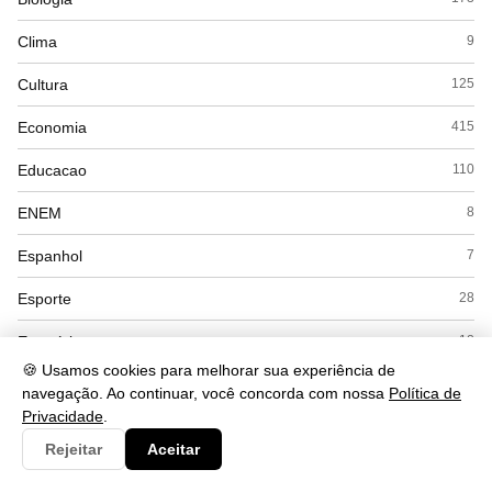
Clima
9
Cultura
125
Economia
415
Educacao
110
ENEM
8
Espanhol
7
Esporte
28
Exercícios
18
🍪 Usamos cookies para melhorar sua experiência de
Filosofia
41
navegação. Ao continuar, você concorda com nossa
Política de
Privacidade
.
Física
53
Rejeitar
Aceitar
Geografia
169