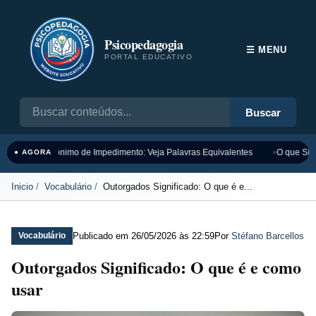
Psicopedagogia
☰ MENU
PORTAL EDUCATIVO
Buscar
Sinônimo de Impedimento: Veja Palavras Equivalentes
O que Sign
● AGORA
Inicio
Vocabulário
Outorgados Significado: O que é e...
Publicado em
26/05/2026 às 22:59
Por
Stéfano Barcellos
Vocabulário
Outorgados Significado: O que é e como
usar