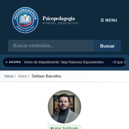
Psicopedagogia
☰ MENU
PORTAL EDUCATIVO
Buscar
Sinônimo de Impedimento: Veja Palavras Equivalentes
O que Sig
● AGORA
Inicio
Autor
Stéfano Barcellos
Autor Verificado