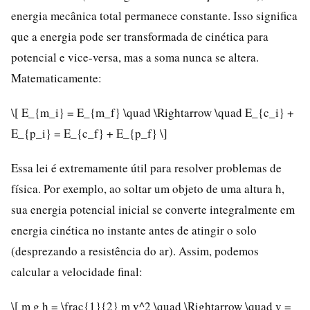
energia mecânica total permanece constante. Isso significa
que a energia pode ser transformada de cinética para
potencial e vice-versa, mas a soma nunca se altera.
Matematicamente:
\[ E_{m_i} = E_{m_f} \quad \Rightarrow \quad E_{c_i} +
E_{p_i} = E_{c_f} + E_{p_f} \]
Essa lei é extremamente útil para resolver problemas de
física. Por exemplo, ao soltar um objeto de uma altura h,
sua energia potencial inicial se converte integralmente em
energia cinética no instante antes de atingir o solo
(desprezando a resistência do ar). Assim, podemos
calcular a velocidade final:
\[ m g h = \frac{1}{2} m v^2 \quad \Rightarrow \quad v =