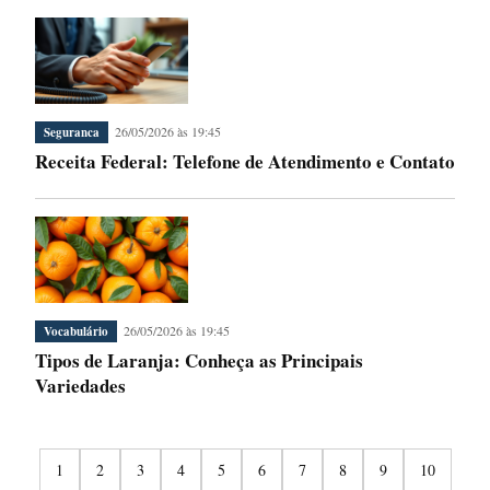
26/05/2026 às 19:45
Seguranca
Receita Federal: Telefone de Atendimento e Contato
26/05/2026 às 19:45
Vocabulário
Tipos de Laranja: Conheça as Principais
Variedades
1
2
3
4
5
6
7
8
9
10