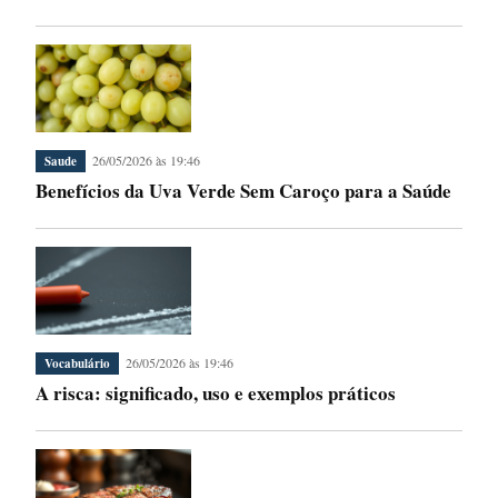
26/05/2026 às 19:46
Saude
Benefícios da Uva Verde Sem Caroço para a Saúde
26/05/2026 às 19:46
Vocabulário
A risca: significado, uso e exemplos práticos