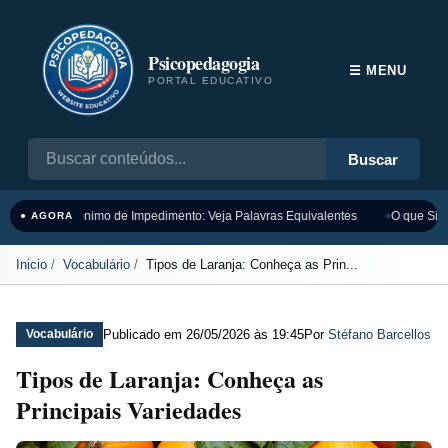
Psicopedagogia
☰ MENU
PORTAL EDUCATIVO
Buscar
Sinônimo de Impedimento: Veja Palavras Equivalentes
O que Sign
● AGORA
Inicio
Vocabulário
Tipos de Laranja: Conheça as Prin...
Publicado em
26/05/2026 às 19:45
Por
Stéfano Barcellos
Vocabulário
Tipos de Laranja: Conheça as
Principais Variedades