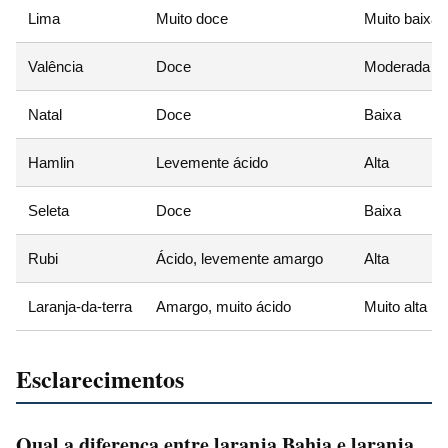
Lima
Muito doce
Muito baixa
Valência
Doce
Moderada
Natal
Doce
Baixa
Hamlin
Levemente ácido
Alta
Seleta
Doce
Baixa
Rubi
Ácido, levemente amargo
Alta
Laranja-da-terra
Amargo, muito ácido
Muito alta
Esclarecimentos
Qual a diferença entre laranja Bahia e laranja