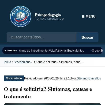
Psicopedagogia
☰ MENU
PORTAL EDUCATIVO
Buscar
Sinônimo de Impedimento: Veja Palavras Equivalentes
O que Sign
● AGORA
Inicio
Vocabulário
O que é solitária? Sintomas, caus...
Publicado em
26/05/2026 às 22:13
Por
Stéfano Barcellos
Vocabulário
O que é solitária? Sintomas, causas e
tratamento