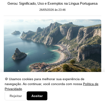
Gerou: Significado, Uso e Exemplos na Língua Portuguesa
26/05/2026 às 23:46
🍪 Usamos cookies para melhorar sua experiência de
Se lascar: significado, uso e exemplos na prática
navegação. Ao continuar, você concorda com nossa
Política de
Privacidade
.
26/05/2026 às 23:46
Rejeitar
Aceitar
Categorias