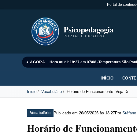
Portal de conteúd
Psicopedagogia
PORTAL EDUCATIVO
● AGORA
Hora atual: 18:27 em 07/08 -
Temperatura São Paul
INÍCIO
CONTE
Inicio
Vocabulário
Horário de Funcionamento: Veja Di...
Publicado em
26/05/2026 às 18:27
Por
Stéfano
Vocabulário
Horário de Funcionamento