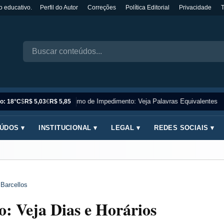
o educativo.
Perfil do Autor
Correções
Política Editorial
Privacidade
Sinônimo de Impedimento: Veja Palavras Equivalentes
o: 18°C
$
R$ 5,03
€
R$ 5,85
ÚDOS ▾
INSTITUCIONAL ▾
LEGAL ▾
REDES SOCIAIS ▾
 Barcellos
: Veja Dias e Horários