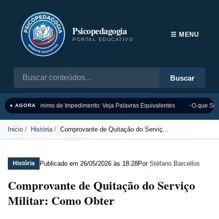
Psicopedagogia
☰ MENU
PORTAL EDUCATIVO
Buscar
Sinônimo de Impedimento: Veja Palavras Equivalentes
O que Sign
● AGORA
Inicio
História
Comprovante de Quitação do Serviç...
Publicado em
26/05/2026 às 18:28
Por
Stéfano Barcellos
História
Comprovante de Quitação do Serviço
Militar: Como Obter