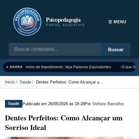
Psicopedagogia
☰ MENU
PORTAL EDUCATIVO
Buscar
Sinônimo de Impedimento: Veja Palavras Equivalentes
O que Sign
● AGORA
Inicio
Saude
Dentes Perfeitos: Como Alcançar u...
Publicado em
26/05/2026 às 18:28
Por
Stéfano Barcellos
Saude
Dentes Perfeitos: Como Alcançar um
Sorriso Ideal