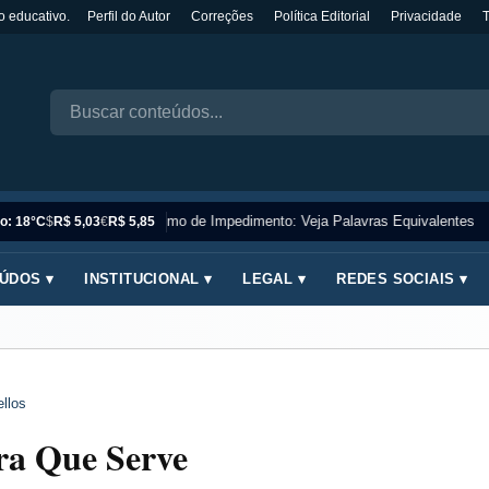
o educativo.
Perfil do Autor
Correções
Política Editorial
Privacidade
Sinônimo de Impedimento: Veja Palavras Equivalentes
o: 18°C
$
R$ 5,03
€
R$ 5,85
ÚDOS ▾
INSTITUCIONAL ▾
LEGAL ▾
REDES SOCIAIS ▾
llos
ra Que Serve