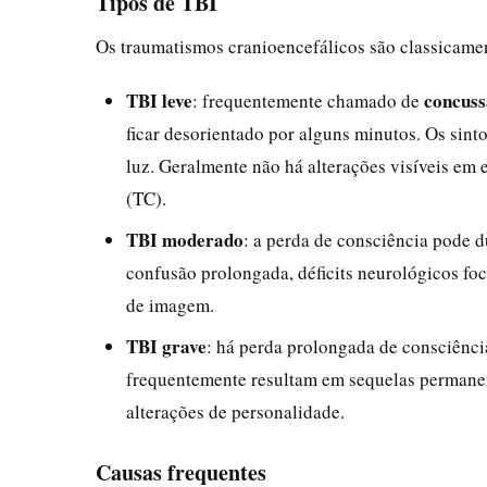
Tipos de TBI
Os traumatismos cranioencefálicos são classicamen
TBI leve
concus
: frequentemente chamado de
ficar desorientado por alguns minutos. Os sint
luz. Geralmente não há alterações visíveis e
(TC).
TBI moderado
: a perda de consciência pode d
confusão prolongada, déficits neurológicos fo
de imagem.
TBI grave
: há perda prolongada de consciênci
frequentemente resultam em sequelas permanent
alterações de personalidade.
Causas frequentes