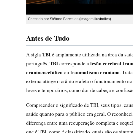
Checado por Stéfano Barcellos (imagem ilustrativa)
Antes de Tudo
TBI
A sigla
é amplamente utilizada na área da saú
TBI
lesão cerebral tra
português,
corresponde a
cranioencefálico
traumatismo craniano
ou
. Trat
externa atinge o crânio e afeta o funcionamento n
leves e temporários, como dor de cabeça e confusã
Compreender o significado de TBI, seus tipos, causa
saúde quanto para o público em geral. O reconheci
diferença entre uma recuperação completa e seque
que é TBI, como é classificado, quais são os sinto