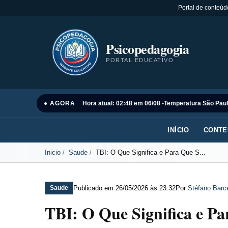
Portal de conteúd
Psicopedagogia
PORTAL EDUCATIVO
● AGORA
Hora atual: 02:48 em 06/08 -
Temperatura São Paul
INÍCIO
CONTE
Inicio
Saude
TBI: O Que Significa e Para Que S...
Publicado em
26/05/2026 às 23:32
Por
Stéfano Barce
Saude
TBI: O Que Significa e Pa