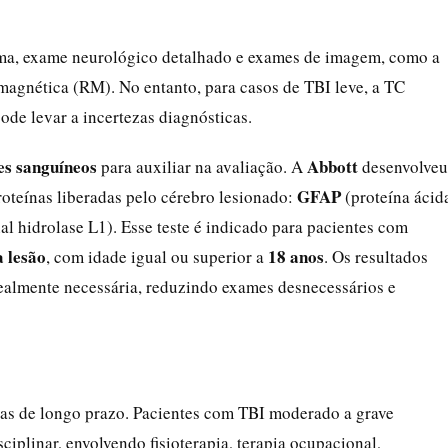
auma, exame neurológico detalhado e exames de imagem, como a
magnética (RM). No entanto, para casos de TBI leve, a TC
de levar a incertezas diagnósticas.
s sanguíneos
Abbott
para auxiliar na avaliação. A
desenvolveu
GFAP
roteínas liberadas pelo cérebro lesionado:
(proteína ácid
al hidrolase L1). Esse teste é indicado para pacientes com
a lesão
18 anos
, com idade igual ou superior a
. Os resultados
ealmente necessária, reduzindo exames desnecessários e
as de longo prazo. Pacientes com TBI moderado a grave
iplinar, envolvendo fisioterapia, terapia ocupacional,