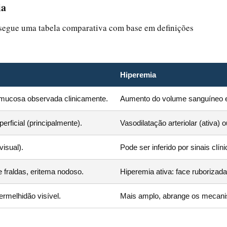
ia
s, segue uma tabela comparativa com base em definições
Hiperemia
 mucosa observada clinicamente.
Aumento do volume sanguíneo em
erficial (principalmente).
Vasodilatação arteriolar (ativa)
isual).
Pode ser inferido por sinais cl
e fraldas, eritema nodoso.
Hiperemia ativa: face ruborizad
ermelhidão visível.
Mais amplo, abrange os mecan