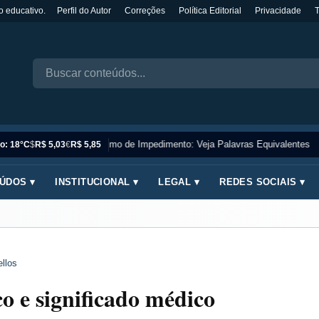
o educativo.
Perfil do Autor
Correções
Política Editorial
Privacidade
Sinônimo de Impedimento: Veja Palavras Equivalentes
o: 18°C
$
R$ 5,03
€
R$ 5,85
ÚDOS ▾
INSTITUCIONAL ▾
LEGAL ▾
REDES SOCIAIS ▾
llos
o e significado médico