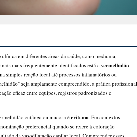
 clínica em diferentes áreas da saúde, como medicina,
vermelhidão
sinais mais frequentemente identificados está a
,
a simples reação local até processos inflamatórios ou
melhidão" seja amplamente compreendido, a prática profissiona
ação eficaz entre equipes, registros padronizados e
eritema
vermelhidão cutânea ou mucosa é
. Em contextos
enominação preferencial quando se refere à coloração
ultado da vasodilatação capilar local. Compreender esses