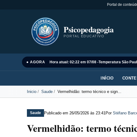
Portal de conteúd
Psicopedagogia
PORTAL EDUCATIVO
● AGORA
Hora atual: 02:22 em 07/08 -
Temperatura São Paul
INÍCIO
CONTE
Inicio
Saude
Vermelhidão: termo técnico e sign...
Publicado em
26/05/2026 às 23:41
Por
Stéfano Barce
Saude
Vermelhidão: termo técnic