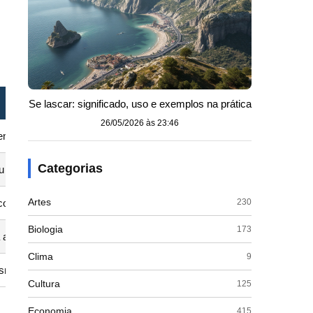
Se lascar: significado, uso e exemplos na prática
26/05/2026 às 23:46
 um tecido, que pode resultar em eritema.
Categorias
 ou congestão venosa (passiva).
Artes
230
ínicos, mas é mais frequentemente medido por métodos como Doppler 
Biologia
173
a após exercício; hiperemia passiva: edema de membros por insufici
Clima
9
ismos.
Cultura
125
Economia
415