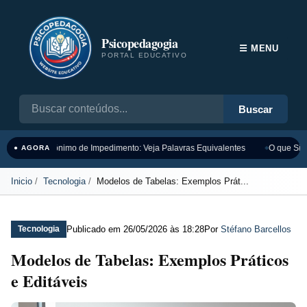
Psicopedagogia
☰ MENU
PORTAL EDUCATIVO
Buscar
Sinônimo de Impedimento: Veja Palavras Equivalentes
O que Sign
● AGORA
Inicio
Tecnologia
Modelos de Tabelas: Exemplos Prát...
Publicado em
26/05/2026 às 18:28
Por
Stéfano Barcellos
Tecnologia
Modelos de Tabelas: Exemplos Práticos
e Editáveis