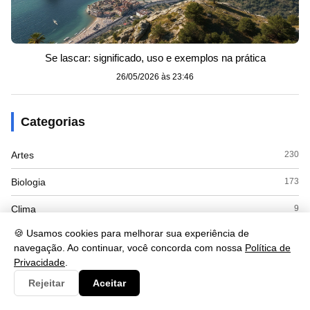
Se lascar: significado, uso e exemplos na prática
26/05/2026 às 23:46
Categorias
Artes
230
Biologia
173
Clima
9
🍪 Usamos cookies para melhorar sua experiência de
Cultura
125
navegação. Ao continuar, você concorda com nossa
Política de
Privacidade
.
Economia
415
Rejeitar
Aceitar
Educacao
110