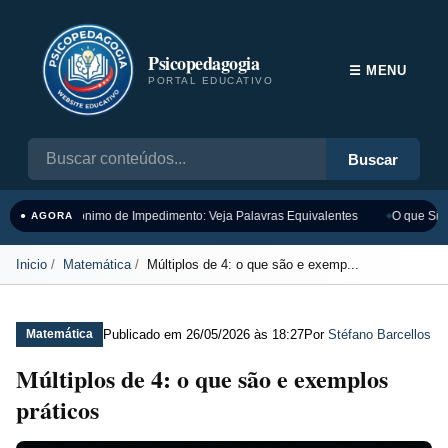
Psicopedagogia
☰ MENU
PORTAL EDUCATIVO
Buscar
Sinônimo de Impedimento: Veja Palavras Equivalentes
O que Sign
● AGORA
Inicio
Matemática
Múltiplos de 4: o que são e exemp...
Publicado em
26/05/2026 às 18:27
Por
Stéfano Barcellos
Matemática
Múltiplos de 4: o que são e exemplos
práticos