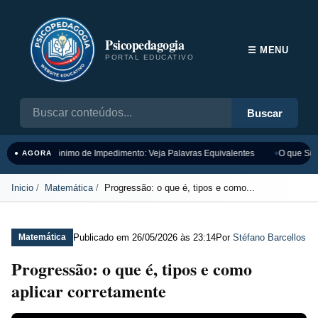
Psicopedagogia
☰ MENU
PORTAL EDUCATIVO
Buscar
Sinônimo de Impedimento: Veja Palavras Equivalentes
O que Sign
● AGORA
Inicio
Matemática
Progressão: o que é, tipos e como...
Publicado em
26/05/2026 às 23:14
Por
Stéfano Barcellos
Matemática
Progressão: o que é, tipos e como
aplicar corretamente