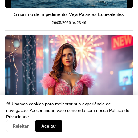
Sinônimo de Impedimento: Veja Palavras Equivalentes
26/05/2026 às 23:46
🍪 Usamos cookies para melhorar sua experiência de
navegação. Ao continuar, você concorda com nossa
Política de
Privacidade
.
O que Significa Passar o Ano Novo de Rosa?
Rejeitar
Aceitar
26/05/2026 às 23:46