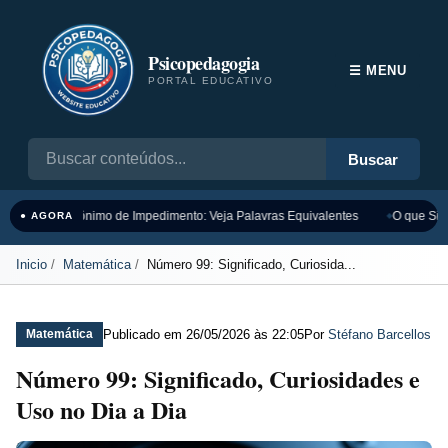
Psicopedagogia
☰ MENU
PORTAL EDUCATIVO
Buscar
Sinônimo de Impedimento: Veja Palavras Equivalentes
O que Sign
● AGORA
Inicio
Matemática
Número 99: Significado, Curiosida...
Publicado em
26/05/2026 às 22:05
Por
Stéfano Barcellos
Matemática
Número 99: Significado, Curiosidades e
Uso no Dia a Dia