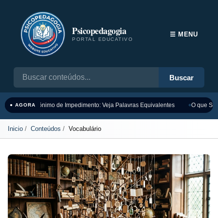
Psicopedagogia
☰ MENU
PORTAL EDUCATIVO
Buscar
Sinônimo de Impedimento: Veja Palavras Equivalentes
O que Sign
● AGORA
Inicio
Conteúdos
Vocabulário