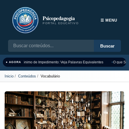
Psicopedagogia
☰ MENU
PORTAL EDUCATIVO
Buscar
Sinônimo de Impedimento: Veja Palavras Equivalentes
O que Sign
● AGORA
Inicio
Conteúdos
Vocabulário