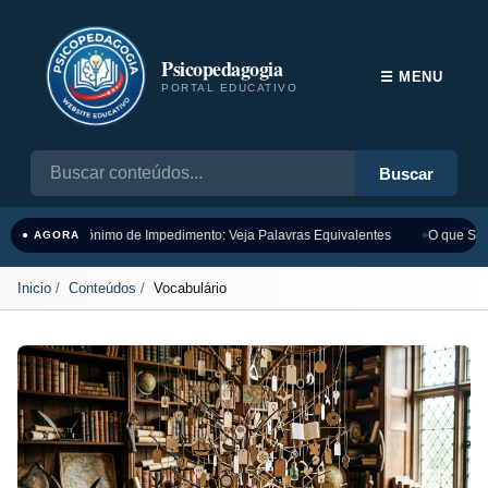
Psicopedagogia
☰ MENU
PORTAL EDUCATIVO
Buscar
Sinônimo de Impedimento: Veja Palavras Equivalentes
O que Sign
● AGORA
Inicio
Conteúdos
Vocabulário