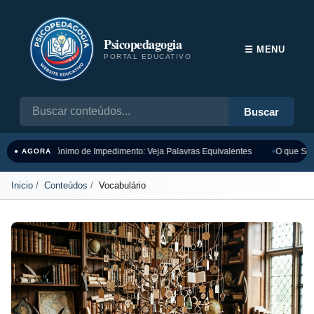
Psicopedagogia
☰ MENU
PORTAL EDUCATIVO
Buscar
Sinônimo de Impedimento: Veja Palavras Equivalentes
O que Sign
● AGORA
Inicio
Conteúdos
Vocabulário