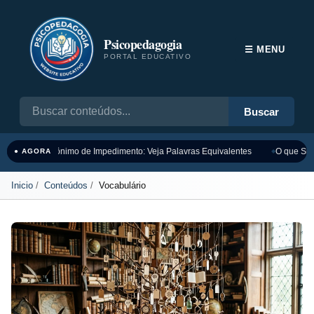
Psicopedagogia
☰ MENU
PORTAL EDUCATIVO
Buscar
Sinônimo de Impedimento: Veja Palavras Equivalentes
O que Sign
● AGORA
Inicio
Conteúdos
Vocabulário