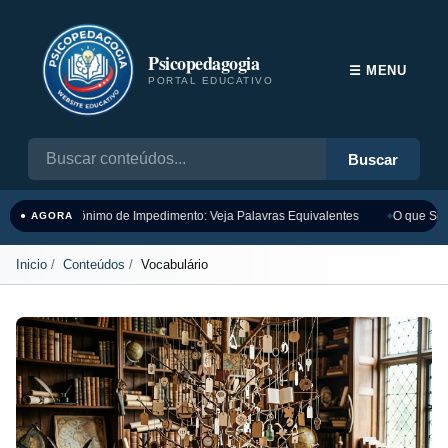
Psicopedagogia
☰ MENU
PORTAL EDUCATIVO
Buscar
Sinônimo de Impedimento: Veja Palavras Equivalentes
O que Sign
● AGORA
Inicio
Conteúdos
Vocabulário