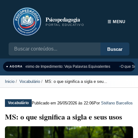
Psicopedagogia
☰ MENU
PORTAL EDUCATIVO
Buscar
Sinônimo de Impedimento: Veja Palavras Equivalentes
O que Sign
● AGORA
Inicio
Vocabulário
MS: o que significa a sigla e seu...
Publicado em
26/05/2026 às 22:06
Por
Stéfano Barcellos
Vocabulário
MS: o que significa a sigla e seus usos