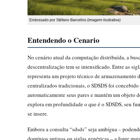
Endossado por Stéfano Barcellos (imagem ilustrativa)
Entendendo o Cenario
No cenário atual da computação distribuída, a busc
descentralização tem se intensificado. Entre as si
representa um projeto técnico de armazenamento d
centralizados tradicionais, o SDSDS foi concebido
automaticamente seus pares e mantém um objeto de 
explora em profundidade o que é o SDSDS, seu func
se insere.
Embora a consulta “sdsds” seja ambígua – podendo
domínios antigos ou siglas genéricas – a fonte ma