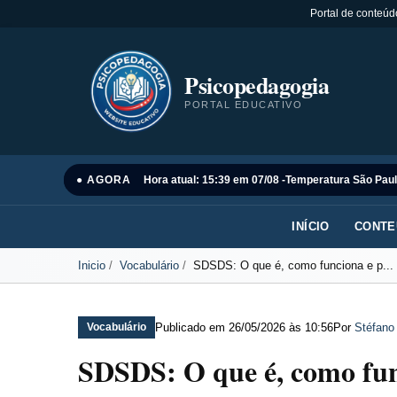
Portal de conteúd
Psicopedagogia
PORTAL EDUCATIVO
● AGORA
Hora atual: 15:39 em 07/08 -
Temperatura São Paul
INÍCIO
CONTE
Inicio
Vocabulário
SDSDS: O que é, como funciona e p...
Publicado em
26/05/2026 às 10:56
Por
Stéfano
Vocabulário
SDSDS: O que é, como func