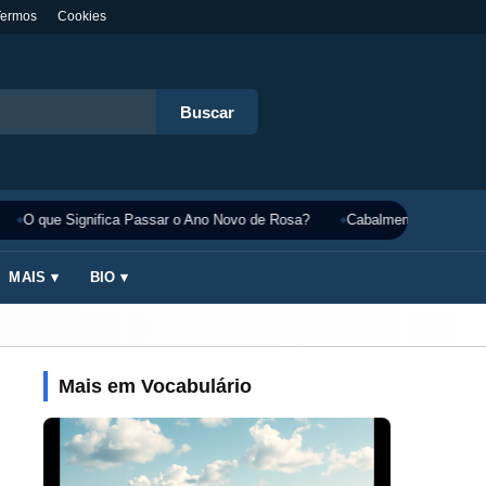
Termos
Cookies
Buscar
O que Significa Passar o Ano Novo de Rosa?
Cabalmente Significado
MAIS ▾
BIO ▾
Mais em Vocabulário