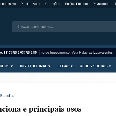
o educativo.
Perfil do Autor
Correções
Política Editorial
Privacidade
Sinônimo de Impedimento: Veja Palavras Equivalentes
o: 18°C
$
R$ 5,03
€
R$ 5,85
ÚDOS ▾
INSTITUCIONAL ▾
LEGAL ▾
REDES SOCIAIS ▾
 Barcellos
iona e principais usos