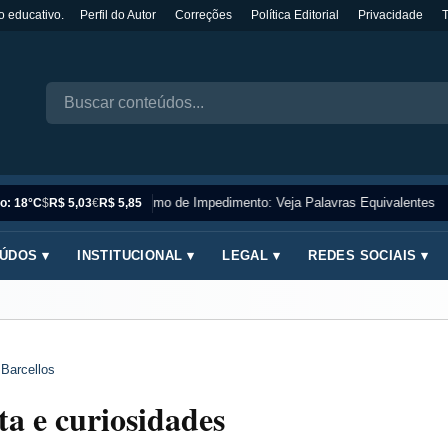
o educativo.
Perfil do Autor
Correções
Política Editorial
Privacidade
Sinônimo de Impedimento: Veja Palavras Equivalentes
o: 18°C
$
R$ 5,03
€
R$ 5,85
ÚDOS ▾
INSTITUCIONAL ▾
LEGAL ▾
REDES SOCIAIS ▾
 Barcellos
ta e curiosidades