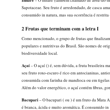
Inharé
– O inharé (também chamado de abiu-do-mato
Sapotaceae. Seu fruto é arredondado, de casca ama
consumido in natura, mas sua ocorrência é restrita
2 Frutas que terminam com a letra I
Como mencionado, o grupo de frutas que finalizam
populares e nutritivas do Brasil. São nomes de ori
biodiversidade local.
Açaí
– O açaí () é, sem dúvida, a fruta brasileira
seu fruto roxo-escuro é rico em antocianinas, anti
consumida com farinha de mandioca ou em tigelas
Além do valor energético, o açaí contém fibras, go
Bacupari
– O bacupari ( ou ) é um fruto da Mata A
é branca, ácida e muito aromática. É consumido in 