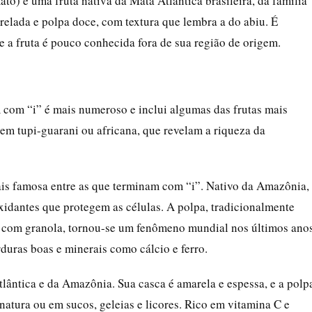
) é uma fruta nativa da Mata Atlântica brasileira, da família
relada e polpa doce, com textura que lembra a do abiu. É
 e a fruta é pouco conhecida fora de sua região de origem.
 com “i” é mais numeroso e inclui algumas das frutas mais
gem tupi-guarani ou africana, que revelam a riqueza da
 mais famosa entre as que terminam com “i”. Nativo da Amazônia,
oxidantes que protegem as células. A polpa, tradicionalmente
 com granola, tornou-se um fenômeno mundial nos últimos anos
rduras boas e minerais como cálcio e ferro.
tlântica e da Amazônia. Sua casca é amarela e espessa, e a polp
natura ou em sucos, geleias e licores. Rico em vitamina C e