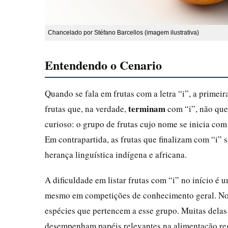
Chancelado por Stéfano Barcellos (imagem ilustrativa)
Entendendo o Cenario
Quando se fala em frutas com a letra “i”, a primei
terminam
frutas que, na verdade,
com “i”, não que
curioso: o grupo de frutas cujo nome se inicia com
Em contrapartida, as frutas que finalizam com “i” s
herança linguística indígena e africana.
A dificuldade em listar frutas com “i” no início é 
mesmo em competições de conhecimento geral. No e
espécies que pertencem a esse grupo. Muitas delas
desempenham papéis relevantes na alimentação regi