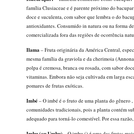
família Clusiaceae e é parente próximo do bacupari
doce e suculenta, com sabor que lembra o do bacu
antioxidantes. Consumido in natura ou na forma de
comercializada fora das regiões de ocorrência natu
Ilama
– Fruta originária da América Central, espe
mesma família da graviola e da cherimoia (Annonac
polpa é cremosa, branca ou rosada, com sabor doce
vitaminas. Embora não seja cultivada em larga esc
pomares de frutas exóticas.
Imbé
– O imbé é o fruto de uma planta do gênero , 
comunidades tradicionais, pois a planta contém sub
adequado para torná-lo comestível. Por essa razão
Imbu (ou Umbu)
– O imbu () é uma das frutas mais