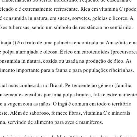
cicado e é extremamente refrescante. Rica em vitamina C (pode
 é consumida in natura, em sucos, sorvetes, geleias e licores. A
ízes tuberosas, sendo um símbolo de resistência no semiárido.
inajá () é o fruto de uma palmeira encontrada na Amazônia e n
 polpa alaranjada e oleosa. É rico em carotenoides (precursore
consumida in natura, cozida ou usada na produção de óleo. As
imento importante para a fauna e para populações ribeirinhas.
cial mais conhecida no Brasil. Pertencente ao gênero (família
am sementes envoltas por uma polpa branca, fofa e extremamente
se a vagem com as mãos. O ingá é comum em todo o território
este. Além de saboroso, fornece fibras, vitamina C e minerais
a, servindo de alimento para aves e mamíferos.