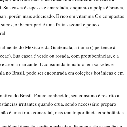
. Sua casca é espessa e amarelada, enquanto a polpa é branca,
pari, porém mais adocicado. É rico em vitamina C e compostos
 sucos, o ibacurupari é uma fruta sazonal e pouco
ral.
cialmente do México e da Guatemala, a ilama () pertence à
eae). Sua casca é verde ou rosada, com protuberâncias, e a
 e aroma marcante. É consumida in natura, em sorvetes e
ala no Brasil, pode ser encontrada em coleções botânicas e em
nativa do Brasil. Pouco conhecido, seu consumo é restrito a
stâncias irritantes quando crua, sendo necessário preparo
, não é uma fruta comercial, mas tem importância etnobotânica.
 emblemáticas do sertão nordestino. Pequeno, de casca fina e