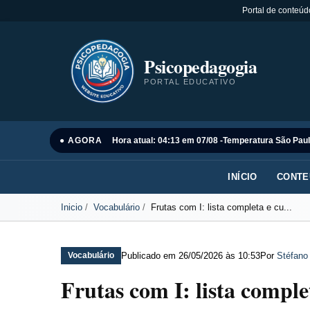
Portal de conteúd
Psicopedagogia
PORTAL EDUCATIVO
● AGORA
Hora atual: 04:13 em 07/08 -
Temperatura São Paul
INÍCIO
CONTE
Inicio
Vocabulário
Frutas com I: lista completa e cu...
Publicado em
26/05/2026 às 10:53
Por
Stéfano
Vocabulário
Frutas com I: lista comple