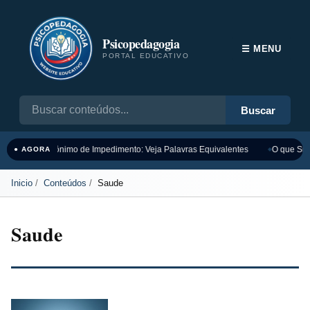
Psicopedagogia
☰ MENU
PORTAL EDUCATIVO
Buscar
Sinônimo de Impedimento: Veja Palavras Equivalentes
O que Sign
● AGORA
Inicio
Conteúdos
Saude
Saude