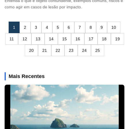
Entenda o que é objeto contundente, exemplos comuns, riscos e
como agir em casos de lesão por impacto.
1
2
3
4
5
6
7
8
9
10
11
12
13
14
15
16
17
18
19
20
21
22
23
24
25
Mais Recentes