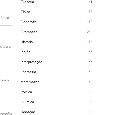
Filosofia
41
Física
53
médica.
Geografia
169
Gramática
284
História
168
o dia a
Inglês
56
Interpretação
56
Literatura
53
 com o
Matemática
169
Politica
22
Química
104
Redação
12
entação