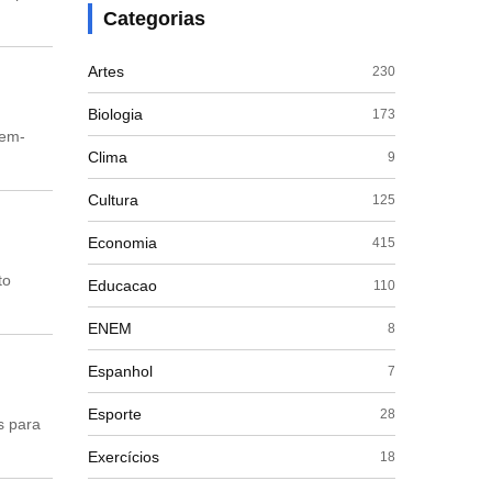
Categorias
Artes
230
Biologia
173
bem-
Clima
9
Cultura
125
Economia
415
to
Educacao
110
ENEM
8
Espanhol
7
Esporte
28
s para
Exercícios
18