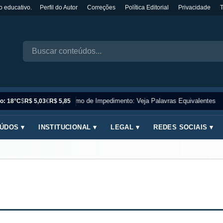
o educativo.
Perfil do Autor
Correções
Política Editorial
Privacidade
Sinônimo de Impedimento: Veja Palavras Equivalentes
o: 18°C
$
R$ 5,03
€
R$ 5,85
ÚDOS ▾
INSTITUCIONAL ▾
LEGAL ▾
REDES SOCIAIS ▾