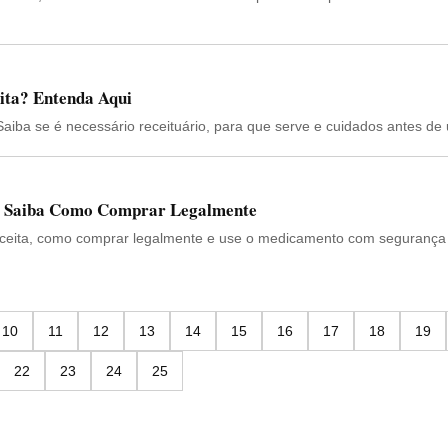
ita? Entenda Aqui
Saiba se é necessário receituário, para que serve e cuidados antes de 
a? Saiba Como Comprar Legalmente
receita, como comprar legalmente e use o medicamento com segurança
10
11
12
13
14
15
16
17
18
19
22
23
24
25