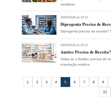
saudável.
26/05/2026 às 20:12
Diprogenta Precisa de Rece
Diprogenta precisa de receita? 
26/05/2026 às 20:11
Ansitec Precisa de Receit
Saiba se o Ansitec precisa de 
orientação médica.
1
2
3
4
5
6
7
8
9
21